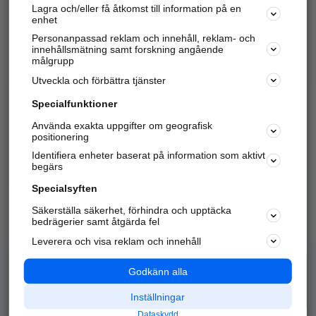
Lagra och/eller få åtkomst till information på en
Sök företag, personer och platser.
enhet
Personanpassad reklam och innehåll, reklam- och
Hitta telefonnummer, adresser, företagsinfo mm.
innehållsmätning samt forskning angående
målgrupp
Utveckla och förbättra tjänster
Marknadsför företaget
på hitta.se
Specialfunktioner
Använda exakta uppgifter om geografisk
Kom igång och annonsera mot
positionering
nya kunder och
Identifiera enheter baserat på information som aktivt
samarbetspartners nära dig.
begärs
Läs mer här
Specialsyften
Säkerställa säkerhet, förhindra och upptäcka
Alla kategorier
Populära sökningar
bedrägerier samt åtgärda fel
Leverera och visa reklam och innehåll
API & Kartor
Annonsera
Logga in
Integritet
Godkänn alla
Om oss
Nödnummer
Inställningar
Dataskydd