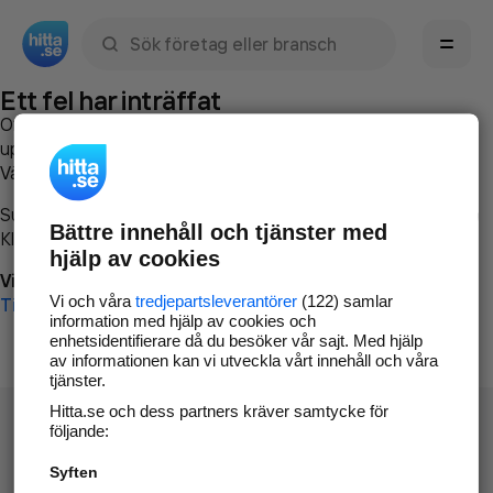
Sök namn, gata, ort, telefon, företag, sökord
Ett fel har inträffat
Om du vill kan du
kontakta hitta.se
och beskriva hur felet
uppstod så att vi lättare och snabbare kan avhjälpa det.
Vänligen försök med följande:
Surfa till
www.hitta.se
Bättre innehåll och tjänster med
Klicka på
Tillbaka-knappen
i webbläsaren och försök igen
hjälp av cookies
Vi beklagar besväret!
Vi och våra
tredjepartsleverantörer
(122) samlar
Till startsidan
information med hjälp av cookies och
enhetsidentifierare då du besöker vår sajt. Med hjälp
av informationen kan vi utveckla vårt innehåll och våra
tjänster.
Hitta.se och dess partners kräver samtycke för
följande:
Syften
Hitta.se - Gratis nummerupplysning.