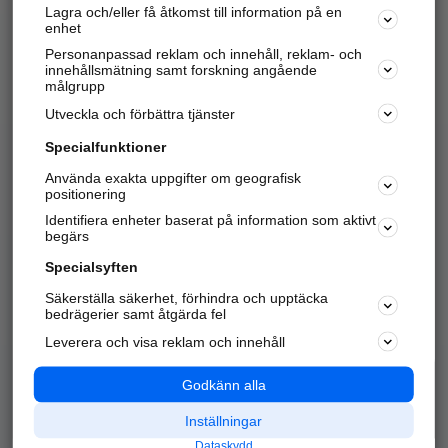
Lagra och/eller få åtkomst till information på en
Sök företag, personer och platser.
enhet
Personanpassad reklam och innehåll, reklam- och
Hitta telefonnummer, adresser, företagsinfo mm.
innehållsmätning samt forskning angående
målgrupp
Utveckla och förbättra tjänster
Marknadsför företaget
på hitta.se
Specialfunktioner
Använda exakta uppgifter om geografisk
Kom igång och annonsera mot
positionering
nya kunder och
Identifiera enheter baserat på information som aktivt
samarbetspartners nära dig.
begärs
Läs mer här
Specialsyften
Säkerställa säkerhet, förhindra och upptäcka
Alla kategorier
Populära sökningar
bedrägerier samt åtgärda fel
Leverera och visa reklam och innehåll
API & Kartor
Annonsera
Logga in
Integritet
Godkänn alla
Om oss
Nödnummer
Inställningar
Dataskydd