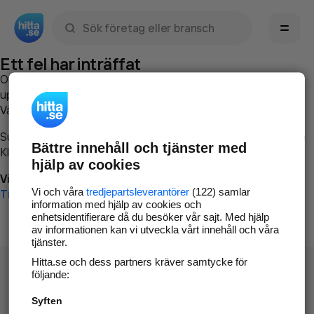
Sök namn, gata, ort, telefon, företag, sökord
Ett fel har inträffat
Om du vill kan du
kontakta hitta.se
och beskriva hur felet
uppstod så att vi lättare och snabbare kan avhjälpa det.
Vänligen försök med följande:
Surfa till
www.hitta.se
Bättre innehåll och tjänster med
Klicka på
Tillbaka-knappen
i webbläsaren och försök igen
hjälp av cookies
Vi beklagar besväret!
Vi och våra
tredjepartsleverantörer
(122) samlar
Till startsidan
information med hjälp av cookies och
enhetsidentifierare då du besöker vår sajt. Med hjälp
av informationen kan vi utveckla vårt innehåll och våra
tjänster.
Hitta.se och dess partners kräver samtycke för
följande:
Syften
Hitta.se - Gratis nummerupplysning.