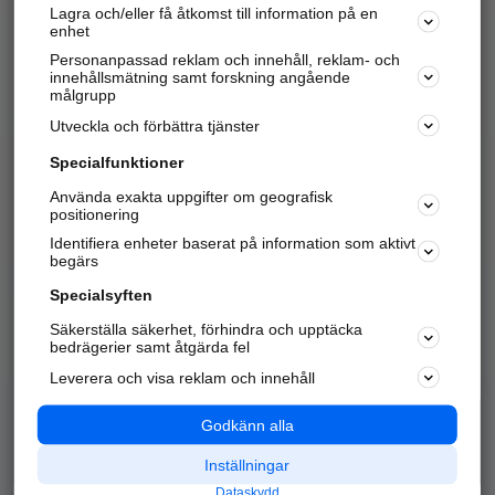
Lagra och/eller få åtkomst till information på en
Sök företag, personer och platser.
enhet
Personanpassad reklam och innehåll, reklam- och
Hitta telefonnummer, adresser, företagsinfo mm.
innehållsmätning samt forskning angående
målgrupp
Utveckla och förbättra tjänster
Marknadsför företaget
på hitta.se
Specialfunktioner
Använda exakta uppgifter om geografisk
Kom igång och annonsera mot
positionering
nya kunder och
Identifiera enheter baserat på information som aktivt
samarbetspartners nära dig.
begärs
Läs mer här
Specialsyften
Säkerställa säkerhet, förhindra och upptäcka
Alla kategorier
Populära sökningar
bedrägerier samt åtgärda fel
Leverera och visa reklam och innehåll
API & Kartor
Annonsera
Logga in
Integritet
Godkänn alla
Om oss
Nödnummer
Inställningar
Dataskydd