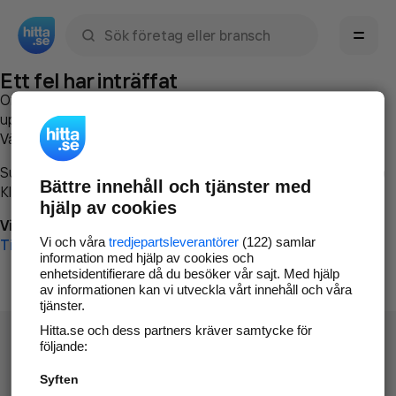
Sök namn, gata, ort, telefon, företag, sökord
Ett fel har inträffat
Om du vill kan du
kontakta hitta.se
och beskriva hur felet
uppstod så att vi lättare och snabbare kan avhjälpa det.
Vänligen försök med följande:
Surfa till
www.hitta.se
Bättre innehåll och tjänster med
Klicka på
Tillbaka-knappen
i webbläsaren och försök igen
hjälp av cookies
Vi beklagar besväret!
Vi och våra
tredjepartsleverantörer
(122) samlar
Till startsidan
information med hjälp av cookies och
enhetsidentifierare då du besöker vår sajt. Med hjälp
av informationen kan vi utveckla vårt innehåll och våra
tjänster.
Hitta.se och dess partners kräver samtycke för
följande:
Syften
Hitta.se - Gratis nummerupplysning.