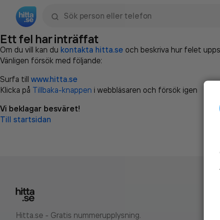
Sök namn, gata, ort, telefon, företag, sökord
Ett fel har inträffat
Om du vill kan du
kontakta hitta.se
och beskriva hur felet upps
Vänligen försök med följande:
Surfa till
www.hitta.se
Klicka på
Tillbaka-knappen
i webbläsaren och försök igen
Vi beklagar besväret!
Till startsidan
Hitta.se - Gratis nummerupplysning.