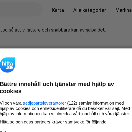
Karta
Alla kategorier
Marknad
tod så att vi lättare och snabbare kan avhjälpa det.
Bättre innehåll och tjänster med hjälp av
cookies
Vi och våra
tredjepartsleverantörer
(122) samlar information med
hjälp av cookies och enhetsidentifierare då du besöker vår sajt. Med
hjälp av informationen kan vi utveckla vårt innehåll och våra tjänster.
Marknadsför företaget på
Hitta.se och dess partners kräver samtycke för följande:
hitta.se