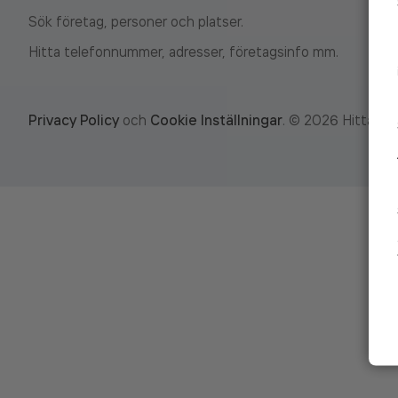
Sök företag, personer och platser.
Hitta telefonnummer, adresser, företagsinfo mm.
Privacy Policy
och
Cookie Inställningar
.
©
2026
Hitta.se