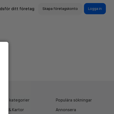
sför ditt företag
Skapa företagskonto
Logga in
Alla kategorier
Populära sökningar
API & Kartor
Annonsera