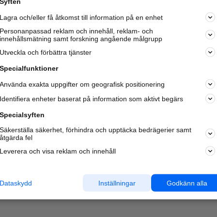
Syften
Kom igång och annonsera mot
Lagra och/eller få åtkomst till information på en enhet
nya kunder och
samarbetspartners nära dig.
Personanpassad reklam och innehåll, reklam- och
innehållsmätning samt forskning angående målgrupp
Läs mer här
Utveckla och förbättra tjänster
Specialfunktioner
Använda exakta uppgifter om geografisk positionering
Identifiera enheter baserat på information som aktivt begärs
Specialsyften
Säkerställa säkerhet, förhindra och upptäcka bedrägerier samt
åtgärda fel
Leverera och visa reklam och innehåll
Dataskydd
Inställningar
Godkänn alla