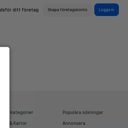
sför ditt företag
Skapa företagskonto
Logga in
Alla kategorier
Populära sökningar
API & Kartor
Annonsera