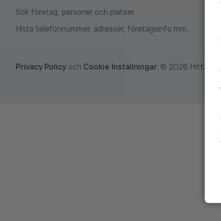
Sök företag, personer och platser.
Hitta telefonnummer, adresser, företagsinfo mm.
Privacy Policy
och
Cookie Inställningar
.
©
2026
Hitta.se