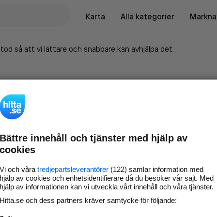
Karta
Alla kategorier
Marknad
tod så att vi lättare och snabbare kan avhjälpa det.
Bättre innehåll och tjänster med hjälp av
cookies
Vi och våra
tredjepartsleverantörer
(122) samlar information med
hjälp av cookies och enhetsidentifierare då du besöker vår sajt. Med
hjälp av informationen kan vi utveckla vårt innehåll och våra tjänster.
Marknadsför företaget på
Hitta.se och dess partners kräver samtycke för följande:
hitta.se