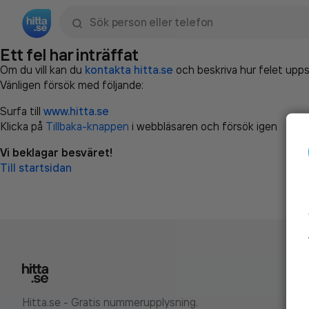
Sök namn, gata, ort, telefon, företag, sökord
Ett fel har inträffat
Om du vill kan du
kontakta hitta.se
och beskriva hur felet upps
Vänligen försök med följande:
Surfa till
www.hitta.se
Klicka på
Tillbaka-knappen
i webbläsaren och försök igen
Vi beklagar besväret!
Till startsidan
Hitta.se - Gratis nummerupplysning.