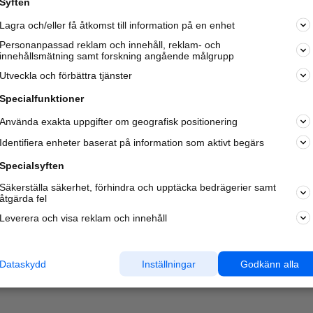
Syften
Kom igång och annonsera mot
Lagra och/eller få åtkomst till information på en enhet
nya kunder och
samarbetspartners nära dig.
Personanpassad reklam och innehåll, reklam- och
innehållsmätning samt forskning angående målgrupp
Läs mer här
Utveckla och förbättra tjänster
Specialfunktioner
Använda exakta uppgifter om geografisk positionering
Identifiera enheter baserat på information som aktivt begärs
Specialsyften
Säkerställa säkerhet, förhindra och upptäcka bedrägerier samt
åtgärda fel
Leverera och visa reklam och innehåll
Dataskydd
Inställningar
Godkänn alla