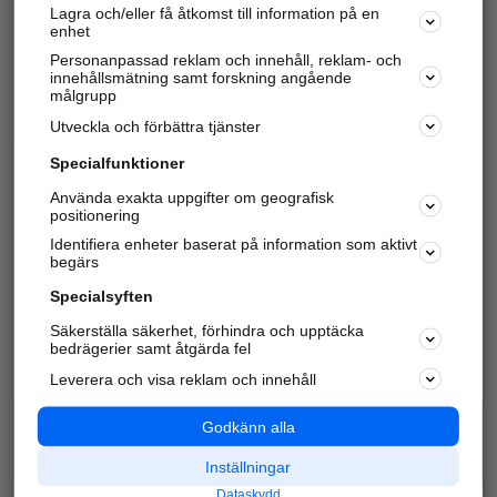
Lagra och/eller få åtkomst till information på en
Sök företag, personer och platser.
enhet
Personanpassad reklam och innehåll, reklam- och
Hitta telefonnummer, adresser, företagsinfo mm.
innehållsmätning samt forskning angående
målgrupp
Utveckla och förbättra tjänster
Marknadsför företaget
på hitta.se
Specialfunktioner
Använda exakta uppgifter om geografisk
Kom igång och annonsera mot
positionering
nya kunder och
Identifiera enheter baserat på information som aktivt
samarbetspartners nära dig.
begärs
Läs mer här
Specialsyften
Säkerställa säkerhet, förhindra och upptäcka
Alla kategorier
Populära sökningar
bedrägerier samt åtgärda fel
Leverera och visa reklam och innehåll
API & Kartor
Annonsera
Logga in
Integritet
Godkänn alla
Om oss
Nödnummer
Inställningar
Dataskydd