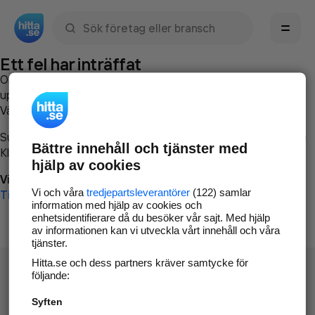
Sök namn, gata, ort, telefon, företag, sökord
Ett fel har inträffat
Om du vill kan du
kontakta hitta.se
och beskriva hur felet
uppstod så att vi lättare och snabbare kan avhjälpa det.
Vänligen försök med följande:
Surfa till
www.hitta.se
Bättre innehåll och tjänster med
Klicka på
Tillbaka-knappen
i webbläsaren och försök igen
hjälp av cookies
Vi beklagar besväret!
Vi och våra
tredjepartsleverantörer
(122) samlar
Till startsidan
information med hjälp av cookies och
enhetsidentifierare då du besöker vår sajt. Med hjälp
av informationen kan vi utveckla vårt innehåll och våra
tjänster.
Hitta.se och dess partners kräver samtycke för
följande:
Syften
Hitta.se - Gratis nummerupplysning.