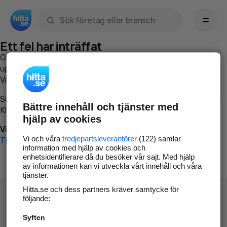
Sök namn, gata, ort, telefon, företag, sökord
Ett fel har inträffat
Om du vill kan du
kontakta hitta.se
och beskriva hur felet
uppstod så att vi lättare och snabbare kan avhjälpa det.
Vänligen försök med följande:
Surfa till
www.hitta.se
Bättre innehåll och tjänster med
Klicka på
Tillbaka-knappen
i webbläsaren och försök igen
hjälp av cookies
Vi beklagar besväret!
Vi och våra
tredjepartsleverantörer
(122) samlar
Till startsidan
information med hjälp av cookies och
enhetsidentifierare då du besöker vår sajt. Med hjälp
av informationen kan vi utveckla vårt innehåll och våra
tjänster.
Hitta.se och dess partners kräver samtycke för
följande:
Syften
Hitta.se - Gratis nummerupplysning.