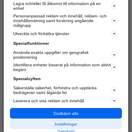
Lagra och/eller få åtkomst till information på en
Sök företag, personer och platser.
enhet
Personanpassad reklam och innehåll, reklam- och
Hitta telefonnummer, adresser, företagsinfo mm.
innehållsmätning samt forskning angående
målgrupp
Utveckla och förbättra tjänster
Marknadsför företaget
på hitta.se
Specialfunktioner
Använda exakta uppgifter om geografisk
Kom igång och annonsera mot
positionering
nya kunder och
Identifiera enheter baserat på information som aktivt
samarbetspartners nära dig.
begärs
Läs mer här
Specialsyften
Säkerställa säkerhet, förhindra och upptäcka
Alla kategorier
Populära sökningar
bedrägerier samt åtgärda fel
Leverera och visa reklam och innehåll
API & Kartor
Annonsera
Logga in
Integritet
Godkänn alla
Om oss
Nödnummer
Inställningar
Dataskydd