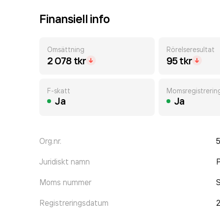
Finansiell info
Omsättning
Rörelseresultat
2 078 tkr
95 tkr
F-skatt
Momsregistrerin
Ja
Ja
Org.nr.
Juridiskt namn
Moms nummer
Registreringsdatum