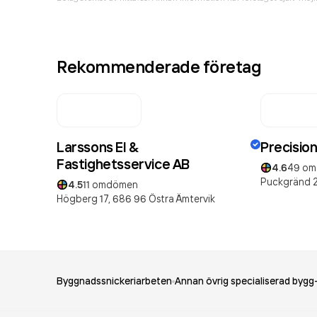
Rekommenderade företag
Larssons El &
Precisio
Fastighetsservice AB
4.6
49
om
Puckgränd 
4.5
11
omdömen
Högberg 17,
686 96
Östra Ämtervik
Byggnadssnickeriarbeten
Annan övrig specialiserad byg