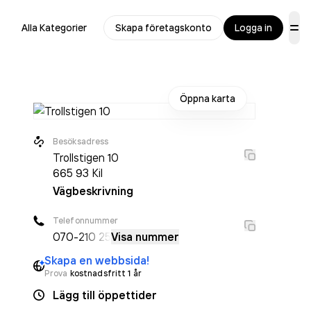
Alla Kategorier
Skapa företagskonto
Logga in
Öppna karta
Besöksadress
Trollstigen 10
665 93
Kil
Vägbeskrivning
Telefonnummer
070-
210 25
Visa nummer
Skapa en webbsida!
Prova
kostnadsfritt 1 år
Lägg till öppettider