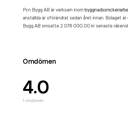
Pcn Bygg AB är verksam inom
byggnadssnickeriarb
anställda är oförändrat sedan året innan. Bolaget är
Bygg AB
omsatte 2 078 000,00 kr
senaste räkens
Omdömen
4.0
1
omdömen