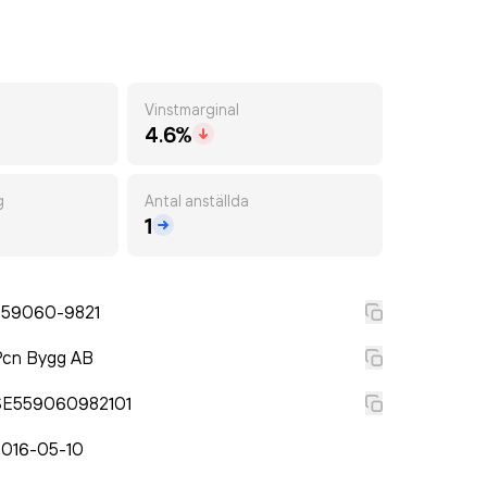
Vinstmarginal
4.6%
g
Antal anställda
1
559060-9821
Pcn Bygg AB
SE559060982101
2016-05-10