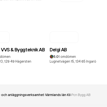
n VVS & Byggteknik AB
Delgi AB
dömen
5.0
1
omdömen
20,
129 49
Hägersten
Lugnetvägen 15,
134 65
Ingarö
g- och anläggningsverksamhet
Värmlands län
Kil
Pcn Bygg AB