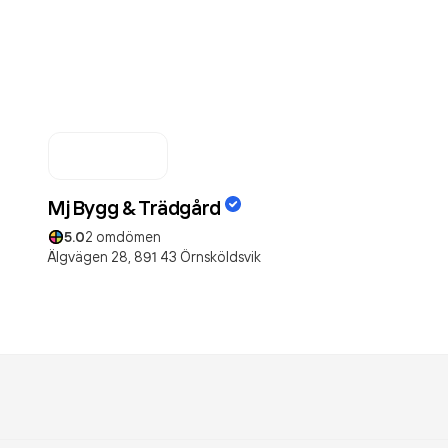
Mj Bygg & Trädgård
5.0
2
omdömen
Älgvägen 28,
891 43
Örnsköldsvik