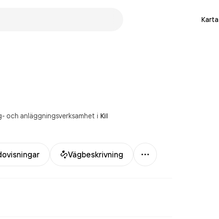
Karta
gg- och anläggningsverksamhet
i
Kil
Mer
dovisningar
Vägbeskrivning