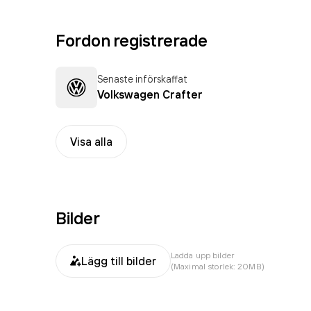
Fordon registrerade
Senaste införskaffat
Volkswagen Crafter
Visa alla
Bilder
Ladda upp bilder
Lägg till bilder
(Maximal storlek: 20MB)