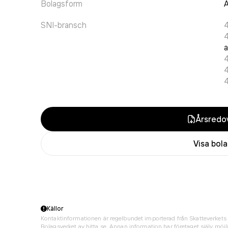
Bolagsform
A
SNI-bransch
a
4
Årsredov
Visa bol
Källor
Kontaktinformationen är regelbundet importerad från Skatteverkets 
Bolagsverket av hitta.se. Annan information har företaget själv möjli