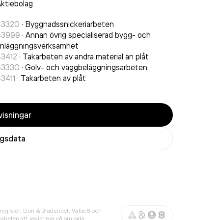
ktiebolag
43320
·
Byggnadssnickeriarbeten
43999
·
Annan övrig specialiserad bygg- och
nläggningsverksamhet
43412
·
Takarbeten av andra material än plåt
43330
·
Golv- och väggbeläggningsarbeten
3411
·
Takarbeten av plåt
isningar
agsdata
register, Dun & Bradstreet, Value8 och
gheten att registrera på sin sida.