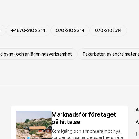
4
+4670-210 25 14
070-210 25 14
070-2102514
rad bygg- och anläggningsverksamhet
Takarbeten av andra materia
A
Marknadsför företaget
på hitta.se
A
Kom igång och annonsera mot nya
L
kunder och samarbetspartners nära