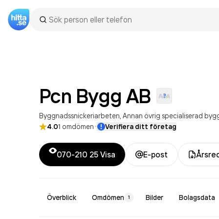
Pcn Bygg
AB
Byggnadssnickeriarbeten
Annan övrig specialiserad by
·
4.0
1
omdömen
Verifiera ditt företag
070-210 25
Visa
E-post
Årsre
Överblick
Omdömen
Bilder
Bolagsdata
1