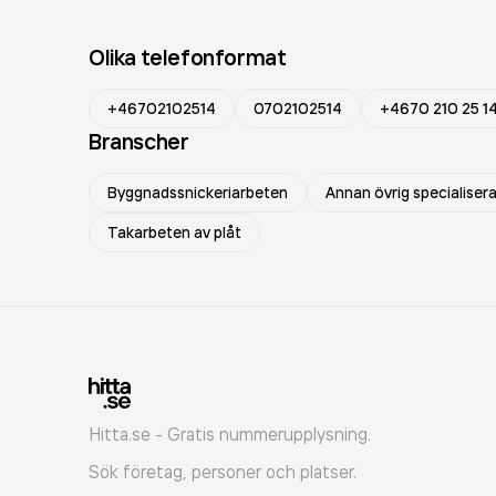
Olika telefonformat
+46702102514
0702102514
+4670 210 25 1
Branscher
Byggnadssnickeriarbeten
Annan övrig specialise
Takarbeten av plåt
Hitta.se - Gratis nummerupplysning.
Sök företag, personer och platser.