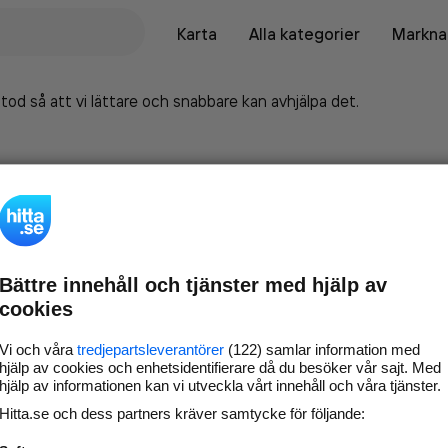
Karta
Alla kategorier
Marknad
tod så att vi lättare och snabbare kan avhjälpa det.
Bättre innehåll och tjänster med hjälp av
cookies
Vi och våra
tredjepartsleverantörer
(122) samlar information med
hjälp av cookies och enhetsidentifierare då du besöker vår sajt. Med
hjälp av informationen kan vi utveckla vårt innehåll och våra tjänster.
Marknadsför företaget på
Hitta.se och dess partners kräver samtycke för följande:
hitta.se