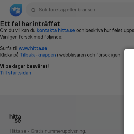
Sök namn, gata, ort, telefon, företag, sökord
Ett fel har inträffat
Om du vill kan du
kontakta hitta.se
och beskriva hur felet upps
Vänligen försök med följande:
Surfa till
www.hitta.se
Klicka på
Tillbaka-knappen
i webbläsaren och försök igen
Vi beklagar besväret!
Till startsidan
Hitta.se - Gratis nummerupplysning.