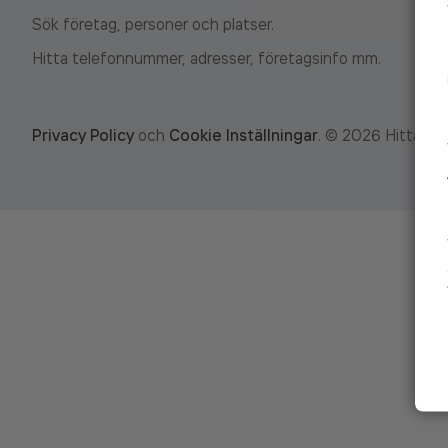
Sök företag, personer och platser.
Hitta telefonnummer, adresser, företagsinfo mm.
Privacy Policy
och
Cookie Inställningar
.
©
2026
Hitta.se