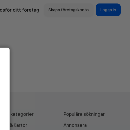
sför ditt företag
Skapa företagskonto
Logga in
Alla kategorier
Populära sökningar
API & Kartor
Annonsera