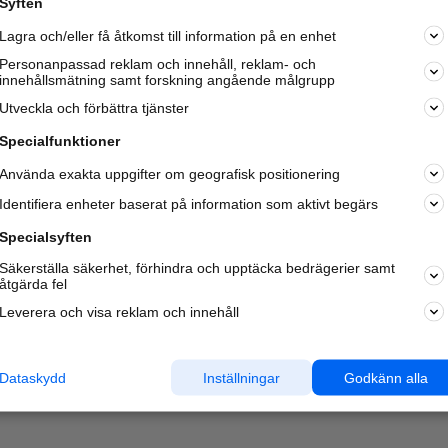
Syften
Kom igång och annonsera mot
Lagra och/eller få åtkomst till information på en enhet
nya kunder och
samarbetspartners nära dig.
Personanpassad reklam och innehåll, reklam- och
innehållsmätning samt forskning angående målgrupp
Läs mer här
Utveckla och förbättra tjänster
Specialfunktioner
Använda exakta uppgifter om geografisk positionering
Identifiera enheter baserat på information som aktivt begärs
Specialsyften
Säkerställa säkerhet, förhindra och upptäcka bedrägerier samt
åtgärda fel
Leverera och visa reklam och innehåll
Dataskydd
Inställningar
Godkänn alla