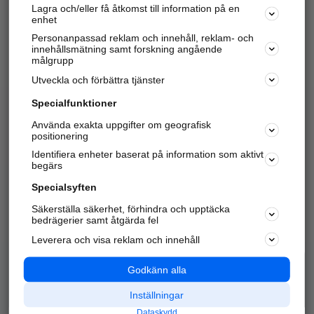
Lagra och/eller få åtkomst till information på en
Sök företag, personer och platser.
enhet
Personanpassad reklam och innehåll, reklam- och
Hitta telefonnummer, adresser, företagsinfo mm.
innehållsmätning samt forskning angående
målgrupp
Utveckla och förbättra tjänster
Marknadsför företaget
på hitta.se
Specialfunktioner
Använda exakta uppgifter om geografisk
Kom igång och annonsera mot
positionering
nya kunder och
Identifiera enheter baserat på information som aktivt
samarbetspartners nära dig.
begärs
Läs mer här
Specialsyften
Säkerställa säkerhet, förhindra och upptäcka
Alla kategorier
Populära sökningar
bedrägerier samt åtgärda fel
Leverera och visa reklam och innehåll
API & Kartor
Annonsera
Logga in
Integritet
Godkänn alla
Om oss
Nödnummer
Inställningar
Dataskydd