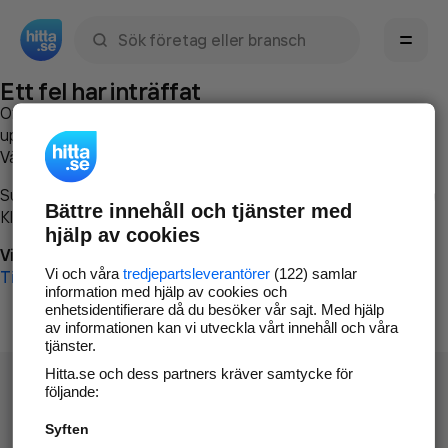
Sök namn, gata, ort, telefon, företag, sökord
Ett fel har inträffat
Om du vill kan du
kontakta hitta.se
och beskriva hur felet
uppstod så att vi lättare och snabbare kan avhjälpa det.
Vänligen försök med följande:
Surfa till
www.hitta.se
Bättre innehåll och tjänster med
Klicka på
Tillbaka-knappen
i webbläsaren och försök igen
hjälp av cookies
Vi beklagar besväret!
Vi och våra
tredjepartsleverantörer
(122) samlar
Till startsidan
information med hjälp av cookies och
enhetsidentifierare då du besöker vår sajt. Med hjälp
av informationen kan vi utveckla vårt innehåll och våra
tjänster.
Hitta.se och dess partners kräver samtycke för
följande:
Syften
Hitta.se - Gratis nummerupplysning.