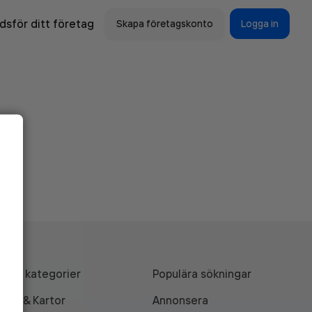
sför ditt företag
Skapa företagskonto
Logga in
Alla kategorier
Populära sökningar
API & Kartor
Annonsera