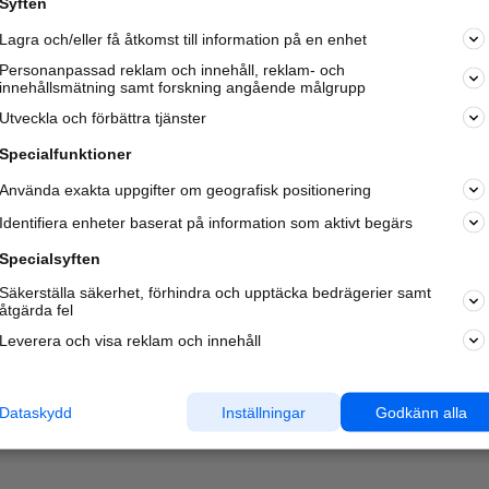
Syften
Kom igång och annonsera mot
Lagra och/eller få åtkomst till information på en enhet
nya kunder och
samarbetspartners nära dig.
Personanpassad reklam och innehåll, reklam- och
innehållsmätning samt forskning angående målgrupp
Läs mer här
Utveckla och förbättra tjänster
Specialfunktioner
Använda exakta uppgifter om geografisk positionering
Identifiera enheter baserat på information som aktivt begärs
Specialsyften
Säkerställa säkerhet, förhindra och upptäcka bedrägerier samt
åtgärda fel
Leverera och visa reklam och innehåll
Dataskydd
Inställningar
Godkänn alla