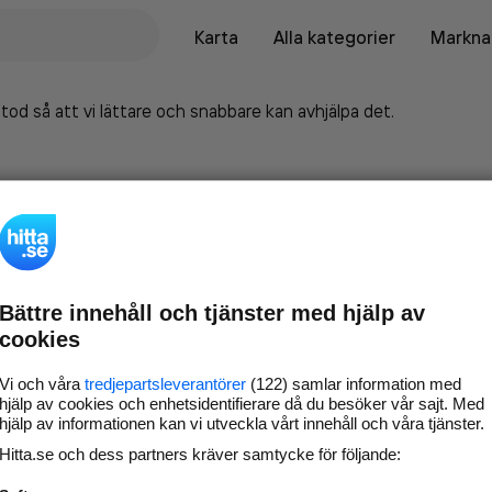
Karta
Alla kategorier
Marknad
tod så att vi lättare och snabbare kan avhjälpa det.
Bättre innehåll och tjänster med hjälp av
cookies
Vi och våra
tredjepartsleverantörer
(122) samlar information med
hjälp av cookies och enhetsidentifierare då du besöker vår sajt. Med
hjälp av informationen kan vi utveckla vårt innehåll och våra tjänster.
Marknadsför företaget på
Hitta.se och dess partners kräver samtycke för följande:
hitta.se