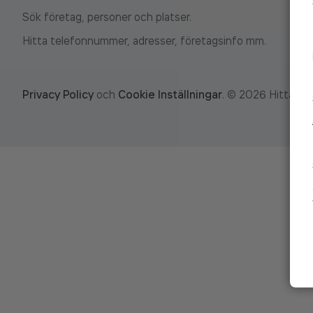
Sök företag, personer och platser.
Hitta telefonnummer, adresser, företagsinfo mm.
Privacy Policy
och
Cookie Inställningar
.
©
2026
Hitta.se