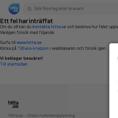
Sök namn, gata, ort, telefon, företag, sökord
Ett fel har inträffat
Om du vill kan du
kontakta hitta.se
och beskriva hur felet upps
Vänligen försök med följande:
Surfa till
www.hitta.se
Klicka på
Tillbaka-knappen
i webbläsaren och försök igen
Vi beklagar besväret!
Till startsidan
Hitta.se - Gratis nummerupplysning.