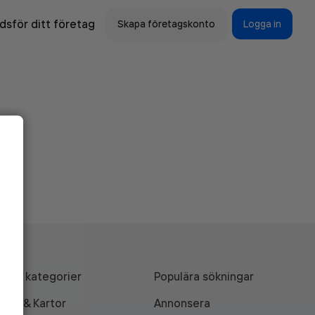
sför ditt företag
Skapa företagskonto
Logga in
Alla kategorier
Populära sökningar
API & Kartor
Annonsera