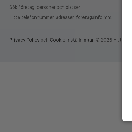
Sök företag, personer och platser.
Hitta telefonnummer, adresser, företagsinfo mm.
Privacy Policy
och
Cookie Inställningar
.
©
2026
Hitta.se