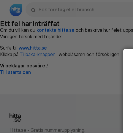
Sök namn, gata, ort, telefon, företag, sökord
Ett fel har inträffat
Om du vill kan du
kontakta hitta.se
och beskriva hur felet upps
Vänligen försök med följande:
Surfa till
www.hitta.se
Klicka på
Tillbaka-knappen
i webbläsaren och försök igen
Vi beklagar besväret!
Till startsidan
Hitta.se - Gratis nummerupplysning.