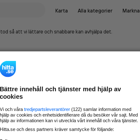
Karta
Alla kategorier
Marknad
tod så att vi lättare och snabbare kan avhjälpa det.
Bättre innehåll och tjänster med hjälp av
cookies
Vi och våra
tredjepartsleverantörer
(122) samlar information med
hjälp av cookies och enhetsidentifierare då du besöker vår sajt. Med
hjälp av informationen kan vi utveckla vårt innehåll och våra tjänster.
Marknadsför företaget på
Hitta.se och dess partners kräver samtycke för följande:
hitta.se