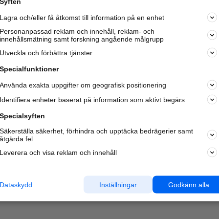
Syften
Kom igång och annonsera mot
Lagra och/eller få åtkomst till information på en enhet
nya kunder och
samarbetspartners nära dig.
Personanpassad reklam och innehåll, reklam- och
innehållsmätning samt forskning angående målgrupp
Läs mer här
Utveckla och förbättra tjänster
Specialfunktioner
Använda exakta uppgifter om geografisk positionering
Identifiera enheter baserat på information som aktivt begärs
Specialsyften
Säkerställa säkerhet, förhindra och upptäcka bedrägerier samt
åtgärda fel
Leverera och visa reklam och innehåll
Dataskydd
Inställningar
Godkänn alla