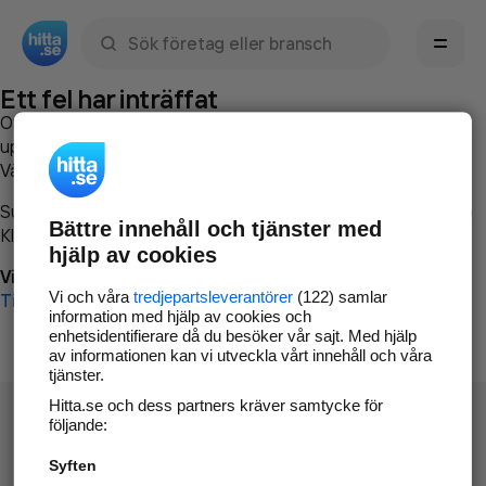
Sök namn, gata, ort, telefon, företag, sökord
Ett fel har inträffat
Om du vill kan du
kontakta hitta.se
och beskriva hur felet
uppstod så att vi lättare och snabbare kan avhjälpa det.
Vänligen försök med följande:
Surfa till
www.hitta.se
Bättre innehåll och tjänster med
Klicka på
Tillbaka-knappen
i webbläsaren och försök igen
hjälp av cookies
Vi beklagar besväret!
Vi och våra
tredjepartsleverantörer
(122) samlar
Till startsidan
information med hjälp av cookies och
enhetsidentifierare då du besöker vår sajt. Med hjälp
av informationen kan vi utveckla vårt innehåll och våra
tjänster.
Hitta.se och dess partners kräver samtycke för
följande:
Syften
Hitta.se - Gratis nummerupplysning.