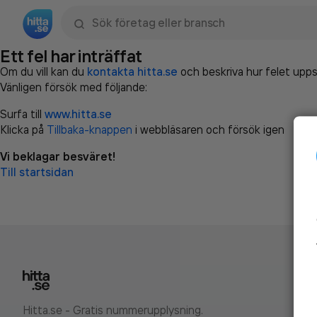
Sök namn, gata, ort, telefon, företag, sökord
Ett fel har inträffat
Om du vill kan du
kontakta hitta.se
och beskriva hur felet upps
Vänligen försök med följande:
Surfa till
www.hitta.se
Klicka på
Tillbaka-knappen
i webbläsaren och försök igen
Vi beklagar besväret!
Till startsidan
Hitta.se - Gratis nummerupplysning.