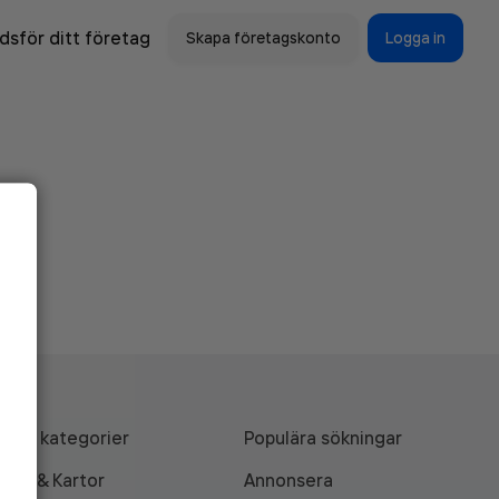
sför ditt företag
Skapa företagskonto
Logga in
Alla kategorier
Populära sökningar
API & Kartor
Annonsera