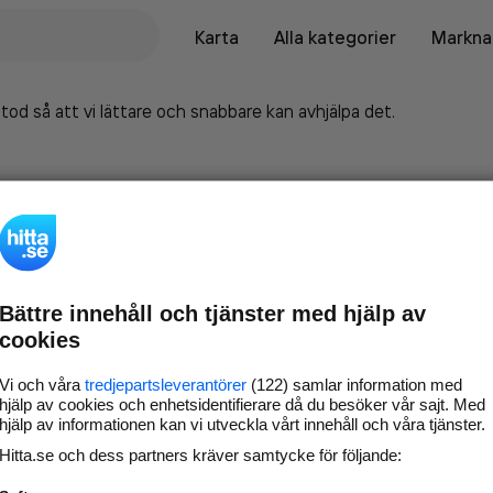
Karta
Alla kategorier
Marknad
tod så att vi lättare och snabbare kan avhjälpa det.
Bättre innehåll och tjänster med hjälp av
cookies
Vi och våra
tredjepartsleverantörer
(122) samlar information med
hjälp av cookies och enhetsidentifierare då du besöker vår sajt. Med
hjälp av informationen kan vi utveckla vårt innehåll och våra tjänster.
Marknadsför företaget på
Hitta.se och dess partners kräver samtycke för följande:
hitta.se