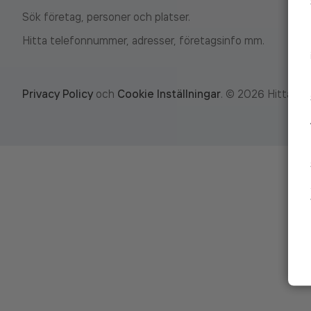
Sök företag, personer och platser.
Hitta telefonnummer, adresser, företagsinfo mm.
Privacy Policy
och
Cookie Inställningar
.
©
2026
Hitta.se