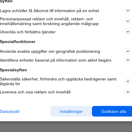
Syften
Kom igång och annonsera mot
Lagra och/eller få åtkomst till information på en enhet
nya kunder och
samarbetspartners nära dig.
Personanpassad reklam och innehåll, reklam- och
innehållsmätning samt forskning angående målgrupp
Läs mer här
Utveckla och förbättra tjänster
Specialfunktioner
Använda exakta uppgifter om geografisk positionering
Identifiera enheter baserat på information som aktivt begärs
Specialsyften
Säkerställa säkerhet, förhindra och upptäcka bedrägerier samt
åtgärda fel
Leverera och visa reklam och innehåll
Dataskydd
Inställningar
Godkänn alla