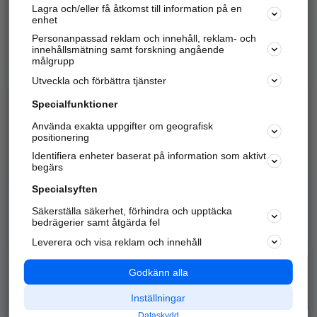
Lagra och/eller få åtkomst till information på en
Sök företag, personer och platser.
enhet
Personanpassad reklam och innehåll, reklam- och
Hitta telefonnummer, adresser, företagsinfo mm.
innehållsmätning samt forskning angående
målgrupp
Utveckla och förbättra tjänster
Marknadsför företaget
på hitta.se
Specialfunktioner
Använda exakta uppgifter om geografisk
Kom igång och annonsera mot
positionering
nya kunder och
Identifiera enheter baserat på information som aktivt
samarbetspartners nära dig.
begärs
Läs mer här
Specialsyften
Säkerställa säkerhet, förhindra och upptäcka
Alla kategorier
Populära sökningar
bedrägerier samt åtgärda fel
Leverera och visa reklam och innehåll
API & Kartor
Annonsera
Logga in
Integritet
Godkänn alla
Om oss
Nödnummer
Inställningar
Dataskydd