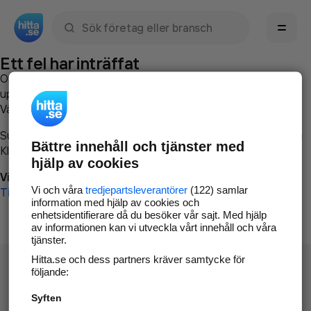
Sök namn, gata, ort, telefon, företag, sökord
Ett fel har inträffat
Om du vill kan du
kontakta hitta.se
och beskriva hur felet
uppstod så att vi lättare och snabbare kan avhjälpa det.
Vänligen försök med följande:
Surfa till
www.hitta.se
Bättre innehåll och tjänster med
Klicka på
Tillbaka-knappen
i webbläsaren och försök igen
hjälp av cookies
Vi beklagar besväret!
Vi och våra
tredjepartsleverantörer
(122) samlar
Till startsidan
information med hjälp av cookies och
enhetsidentifierare då du besöker vår sajt. Med hjälp
av informationen kan vi utveckla vårt innehåll och våra
tjänster.
Hitta.se och dess partners kräver samtycke för
följande:
Syften
Hitta.se - Gratis nummerupplysning.