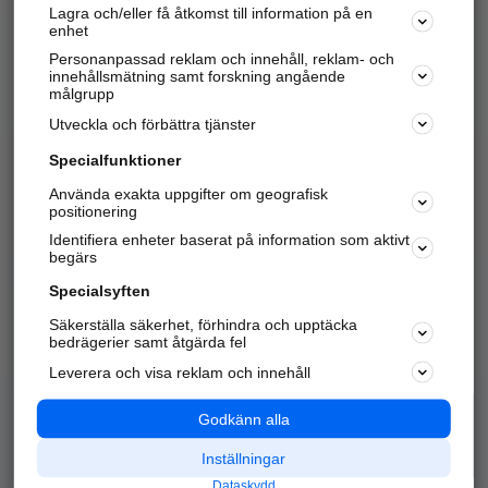
Lagra och/eller få åtkomst till information på en
Sök företag, personer och platser.
enhet
Personanpassad reklam och innehåll, reklam- och
Hitta telefonnummer, adresser, företagsinfo mm.
innehållsmätning samt forskning angående
målgrupp
Utveckla och förbättra tjänster
Marknadsför företaget
på hitta.se
Specialfunktioner
Använda exakta uppgifter om geografisk
Kom igång och annonsera mot
positionering
nya kunder och
Identifiera enheter baserat på information som aktivt
samarbetspartners nära dig.
begärs
Läs mer här
Specialsyften
Säkerställa säkerhet, förhindra och upptäcka
Alla kategorier
Populära sökningar
bedrägerier samt åtgärda fel
Leverera och visa reklam och innehåll
API & Kartor
Annonsera
Logga in
Integritet
Godkänn alla
Om oss
Nödnummer
Inställningar
Dataskydd