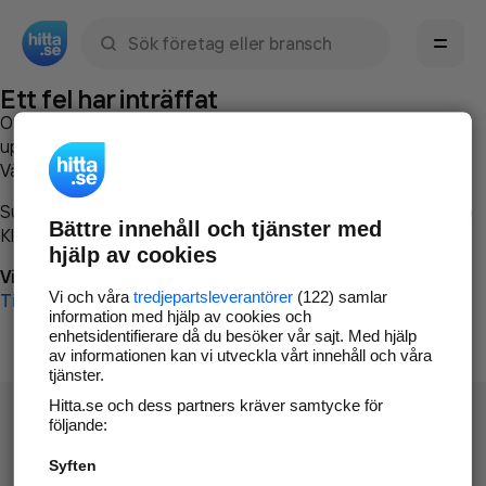
Sök namn, gata, ort, telefon, företag, sökord
Ett fel har inträffat
Om du vill kan du
kontakta hitta.se
och beskriva hur felet
uppstod så att vi lättare och snabbare kan avhjälpa det.
Vänligen försök med följande:
Surfa till
www.hitta.se
Bättre innehåll och tjänster med
Klicka på
Tillbaka-knappen
i webbläsaren och försök igen
hjälp av cookies
Vi beklagar besväret!
Vi och våra
tredjepartsleverantörer
(122) samlar
Till startsidan
information med hjälp av cookies och
enhetsidentifierare då du besöker vår sajt. Med hjälp
av informationen kan vi utveckla vårt innehåll och våra
tjänster.
Hitta.se och dess partners kräver samtycke för
följande:
Syften
Hitta.se - Gratis nummerupplysning.