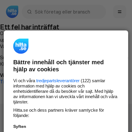
Sök namn, gata, ort, telefon, företag, sökord
Ett fel har inträffat
Om du vill kan du
kontakta hitta.se
och beskriva hur felet
uppstod så att vi lättare och snabbare kan avhjälpa det.
Vänligen försök med följande:
Surfa till
www.hitta.se
Bättre innehåll och tjänster med
Klicka på
Tillbaka-knappen
i webbläsaren och försök igen
hjälp av cookies
Vi beklagar besväret!
Vi och våra
tredjepartsleverantörer
(122) samlar
Till startsidan
information med hjälp av cookies och
enhetsidentifierare då du besöker vår sajt. Med hjälp
av informationen kan vi utveckla vårt innehåll och våra
tjänster.
Hitta.se och dess partners kräver samtycke för
följande:
Syften
Hitta.se - Gratis nummerupplysning.