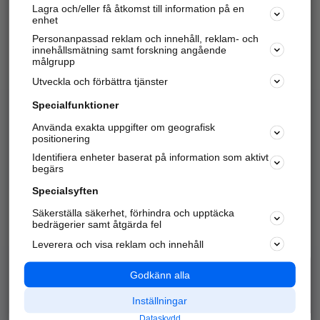
Lagra och/eller få åtkomst till information på en
Sök företag, personer och platser.
enhet
Personanpassad reklam och innehåll, reklam- och
Hitta telefonnummer, adresser, företagsinfo mm.
innehållsmätning samt forskning angående
målgrupp
Utveckla och förbättra tjänster
Marknadsför företaget
på hitta.se
Specialfunktioner
Använda exakta uppgifter om geografisk
Kom igång och annonsera mot
positionering
nya kunder och
Identifiera enheter baserat på information som aktivt
samarbetspartners nära dig.
begärs
Läs mer här
Specialsyften
Säkerställa säkerhet, förhindra och upptäcka
Alla kategorier
Populära sökningar
bedrägerier samt åtgärda fel
Leverera och visa reklam och innehåll
API & Kartor
Annonsera
Logga in
Integritet
Godkänn alla
Om oss
Nödnummer
Inställningar
Dataskydd