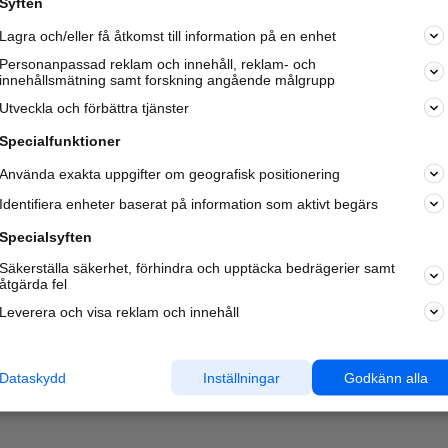
Syften
Kom igång och annonsera mot
Lagra och/eller få åtkomst till information på en enhet
nya kunder och
samarbetspartners nära dig.
Personanpassad reklam och innehåll, reklam- och
innehållsmätning samt forskning angående målgrupp
Läs mer här
Utveckla och förbättra tjänster
Specialfunktioner
Använda exakta uppgifter om geografisk positionering
Identifiera enheter baserat på information som aktivt begärs
Specialsyften
Säkerställa säkerhet, förhindra och upptäcka bedrägerier samt
åtgärda fel
Leverera och visa reklam och innehåll
Dataskydd
Inställningar
Godkänn alla