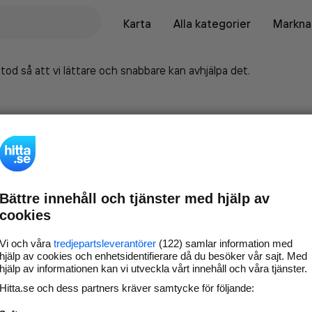
Karta
Alla kategorier
Marknad
tod så att vi lättare och snabbare kan avhjälpa det.
Bättre innehåll och tjänster med hjälp av
cookies
Vi och våra
tredjepartsleverantörer
(122) samlar information med
hjälp av cookies och enhetsidentifierare då du besöker vår sajt. Med
hjälp av informationen kan vi utveckla vårt innehåll och våra tjänster.
Marknadsför företaget på
Hitta.se och dess partners kräver samtycke för följande:
hitta.se