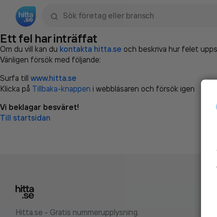
Sök namn, gata, ort, telefon, företag, sökord
Ett fel har inträffat
Om du vill kan du
kontakta hitta.se
och beskriva hur felet upps
Vänligen försök med följande:
Surfa till
www.hitta.se
Klicka på
Tillbaka-knappen
i webbläsaren och försök igen
Vi beklagar besväret!
Till startsidan
Hitta.se - Gratis nummerupplysning.