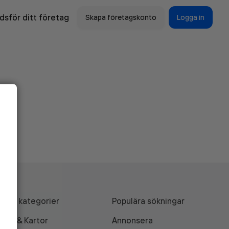
sför ditt företag
Skapa företagskonto
Logga in
Alla kategorier
Populära sökningar
API & Kartor
Annonsera