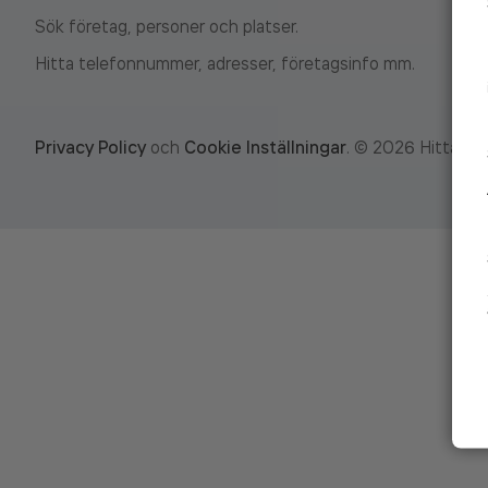
Sök företag, personer och platser.
Hitta telefonnummer, adresser, företagsinfo mm.
Privacy Policy
och
Cookie Inställningar
.
©
2026
Hitta.se