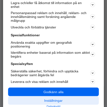
Lagra och/eller få åtkomst till information på en
Sök företag, personer och platser.
enhet
Personanpassad reklam och innehåll, reklam- och
Hitta telefonnummer, adresser, företagsinfo mm.
innehållsmätning samt forskning angående
målgrupp
Utveckla och förbättra tjänster
Marknadsför företaget
på hitta.se
Specialfunktioner
Använda exakta uppgifter om geografisk
Kom igång och annonsera mot
positionering
nya kunder och
Identifiera enheter baserat på information som aktivt
samarbetspartners nära dig.
begärs
Läs mer här
Specialsyften
Säkerställa säkerhet, förhindra och upptäcka
Alla kategorier
Populära sökningar
bedrägerier samt åtgärda fel
Leverera och visa reklam och innehåll
API & Kartor
Annonsera
Logga in
Integritet
Godkänn alla
Om oss
Nödnummer
Inställningar
Dataskydd