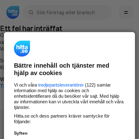
Sök namn, gata, ort, telefon, företag, sökord
Ett fel har inträffat
Om du vill kan du
kontakta hitta.se
och beskriva hur felet
uppstod så att vi lättare och snabbare kan avhjälpa det.
Vänligen försök med följande:
Surfa till
www.hitta.se
Bättre innehåll och tjänster med
Klicka på
Tillbaka-knappen
i webbläsaren och försök igen
hjälp av cookies
Vi beklagar besväret!
Vi och våra
tredjepartsleverantörer
(122) samlar
Till startsidan
information med hjälp av cookies och
enhetsidentifierare då du besöker vår sajt. Med hjälp
av informationen kan vi utveckla vårt innehåll och våra
tjänster.
Hitta.se och dess partners kräver samtycke för
följande:
Syften
Hitta.se - Gratis nummerupplysning.