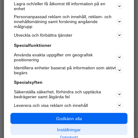
Lagra och/eller få åtkomst till information på en
Sök företag, personer och platser.
enhet
Personanpassad reklam och innehåll, reklam- och
Hitta telefonnummer, adresser, företagsinfo mm.
innehållsmätning samt forskning angående
målgrupp
Utveckla och förbättra tjänster
Marknadsför företaget
på hitta.se
Specialfunktioner
Använda exakta uppgifter om geografisk
Kom igång och annonsera mot
positionering
nya kunder och
Identifiera enheter baserat på information som aktivt
samarbetspartners nära dig.
begärs
Läs mer här
Specialsyften
Säkerställa säkerhet, förhindra och upptäcka
Alla kategorier
Populära sökningar
bedrägerier samt åtgärda fel
Leverera och visa reklam och innehåll
API & Kartor
Annonsera
Logga in
Integritet
Godkänn alla
Om oss
Nödnummer
Inställningar
Dataskydd