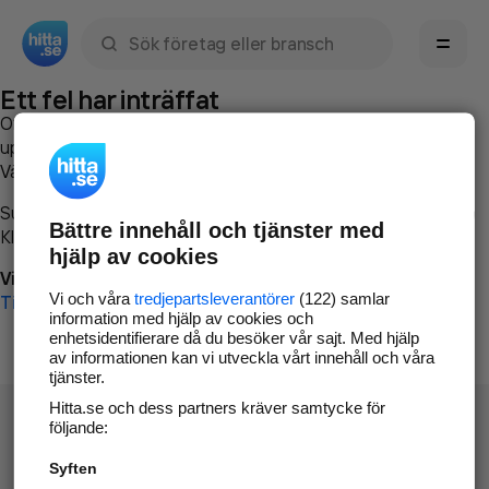
Sök namn, gata, ort, telefon, företag, sökord
Ett fel har inträffat
Om du vill kan du
kontakta hitta.se
och beskriva hur felet
uppstod så att vi lättare och snabbare kan avhjälpa det.
Vänligen försök med följande:
Surfa till
www.hitta.se
Bättre innehåll och tjänster med
Klicka på
Tillbaka-knappen
i webbläsaren och försök igen
hjälp av cookies
Vi beklagar besväret!
Vi och våra
tredjepartsleverantörer
(122) samlar
Till startsidan
information med hjälp av cookies och
enhetsidentifierare då du besöker vår sajt. Med hjälp
av informationen kan vi utveckla vårt innehåll och våra
tjänster.
Hitta.se och dess partners kräver samtycke för
följande:
Syften
Hitta.se - Gratis nummerupplysning.