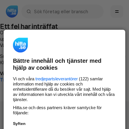
Sök namn, gata, ort, telefon, företag, sökord
Ett fel har inträffat
Om du vill kan du
kontakta hitta.se
och beskriva hur felet
uppstod så att vi lättare och snabbare kan avhjälpa det.
Vänligen försök med följande:
Surfa till
www.hitta.se
Bättre innehåll och tjänster med
Klicka på
Tillbaka-knappen
i webbläsaren och försök igen
hjälp av cookies
Vi beklagar besväret!
Vi och våra
tredjepartsleverantörer
(122) samlar
Till startsidan
information med hjälp av cookies och
enhetsidentifierare då du besöker vår sajt. Med hjälp
av informationen kan vi utveckla vårt innehåll och våra
tjänster.
Hitta.se och dess partners kräver samtycke för
följande:
Syften
Hitta.se - Gratis nummerupplysning.