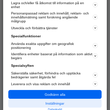
Lagra och/eller få åtkomst till information på en
Sök företag, personer och platser.
enhet
Personanpassad reklam och innehåll, reklam- och
Hitta telefonnummer, adresser, företagsinfo mm.
innehållsmätning samt forskning angående
målgrupp
Utveckla och förbättra tjänster
Marknadsför företaget
på hitta.se
Specialfunktioner
Använda exakta uppgifter om geografisk
Kom igång och annonsera mot
positionering
nya kunder och
Identifiera enheter baserat på information som aktivt
samarbetspartners nära dig.
begärs
Läs mer här
Specialsyften
Säkerställa säkerhet, förhindra och upptäcka
Alla kategorier
Populära sökningar
bedrägerier samt åtgärda fel
Leverera och visa reklam och innehåll
API & Kartor
Annonsera
Logga in
Integritet
Godkänn alla
Om oss
Nödnummer
Inställningar
Dataskydd