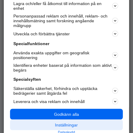
Lagra och/eller få åtkomst till information på en
Sök företag, personer och platser.
enhet
Personanpassad reklam och innehåll, reklam- och
Hitta telefonnummer, adresser, företagsinfo mm.
innehållsmätning samt forskning angående
målgrupp
Utveckla och förbättra tjänster
Marknadsför företaget
på hitta.se
Specialfunktioner
Använda exakta uppgifter om geografisk
Kom igång och annonsera mot
positionering
nya kunder och
Identifiera enheter baserat på information som aktivt
samarbetspartners nära dig.
begärs
Läs mer här
Specialsyften
Säkerställa säkerhet, förhindra och upptäcka
Alla kategorier
Populära sökningar
bedrägerier samt åtgärda fel
Leverera och visa reklam och innehåll
API & Kartor
Annonsera
Logga in
Integritet
Godkänn alla
Om oss
Nödnummer
Inställningar
Dataskydd