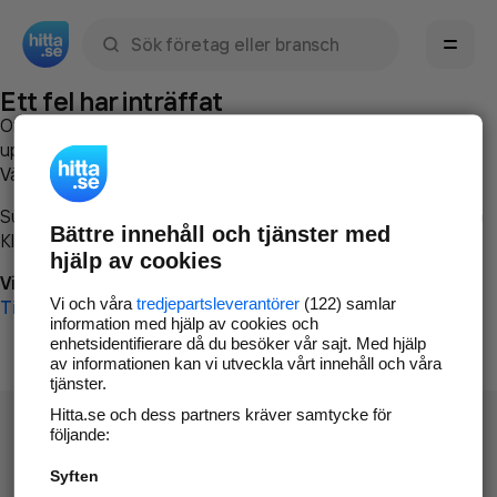
Sök namn, gata, ort, telefon, företag, sökord
Ett fel har inträffat
Om du vill kan du
kontakta hitta.se
och beskriva hur felet
uppstod så att vi lättare och snabbare kan avhjälpa det.
Vänligen försök med följande:
Surfa till
www.hitta.se
Bättre innehåll och tjänster med
Klicka på
Tillbaka-knappen
i webbläsaren och försök igen
hjälp av cookies
Vi beklagar besväret!
Vi och våra
tredjepartsleverantörer
(122) samlar
Till startsidan
information med hjälp av cookies och
enhetsidentifierare då du besöker vår sajt. Med hjälp
av informationen kan vi utveckla vårt innehåll och våra
tjänster.
Hitta.se och dess partners kräver samtycke för
följande:
Syften
Hitta.se - Gratis nummerupplysning.