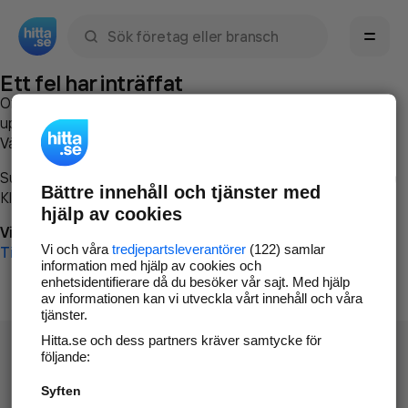
Sök namn, gata, ort, telefon, företag, sökord
Ett fel har inträffat
Om du vill kan du
kontakta hitta.se
och beskriva hur felet
uppstod så att vi lättare och snabbare kan avhjälpa det.
Vänligen försök med följande:
Surfa till
www.hitta.se
Bättre innehåll och tjänster med
Klicka på
Tillbaka-knappen
i webbläsaren och försök igen
hjälp av cookies
Vi beklagar besväret!
Vi och våra
tredjepartsleverantörer
(122) samlar
Till startsidan
information med hjälp av cookies och
enhetsidentifierare då du besöker vår sajt. Med hjälp
av informationen kan vi utveckla vårt innehåll och våra
tjänster.
Hitta.se och dess partners kräver samtycke för
följande:
Syften
Hitta.se - Gratis nummerupplysning.