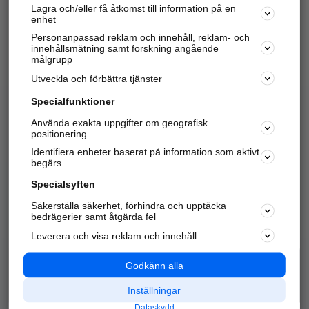
Lagra och/eller få åtkomst till information på en
Sök företag, personer och platser.
enhet
Personanpassad reklam och innehåll, reklam- och
Hitta telefonnummer, adresser, företagsinfo mm.
innehållsmätning samt forskning angående
målgrupp
Utveckla och förbättra tjänster
Marknadsför företaget
på hitta.se
Specialfunktioner
Använda exakta uppgifter om geografisk
Kom igång och annonsera mot
positionering
nya kunder och
Identifiera enheter baserat på information som aktivt
samarbetspartners nära dig.
begärs
Läs mer här
Specialsyften
Säkerställa säkerhet, förhindra och upptäcka
Alla kategorier
Populära sökningar
bedrägerier samt åtgärda fel
Leverera och visa reklam och innehåll
API & Kartor
Annonsera
Logga in
Integritet
Godkänn alla
Om oss
Nödnummer
Inställningar
Dataskydd