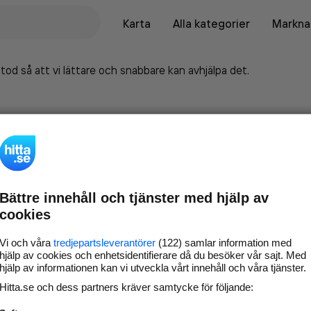
Karta
Alla kategorier
Marknad
tod så att vi lättare och snabbare kan avhjälpa det.
Bättre innehåll och tjänster med hjälp av
cookies
Vi och våra
tredjepartsleverantörer
(122) samlar information med
hjälp av cookies och enhetsidentifierare då du besöker vår sajt. Med
hjälp av informationen kan vi utveckla vårt innehåll och våra tjänster.
Marknadsför företaget på
Hitta.se och dess partners kräver samtycke för följande:
hitta.se