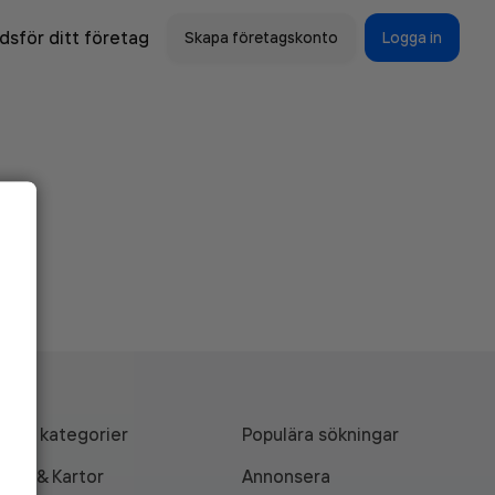
sför ditt företag
Skapa företagskonto
Logga in
Alla kategorier
Populära sökningar
API & Kartor
Annonsera