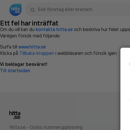
Sök namn, gata, ort, telefon, företag, sökord
Ett fel har inträffat
Om du vill kan du
kontakta hitta.se
och beskriva hur felet upps
Vänligen försök med följande:
Surfa till
www.hitta.se
Klicka på
Tillbaka-knappen
i webbläsaren och försök igen
Vi beklagar besväret!
Till startsidan
Hitta.se - Gratis nummerupplysning.