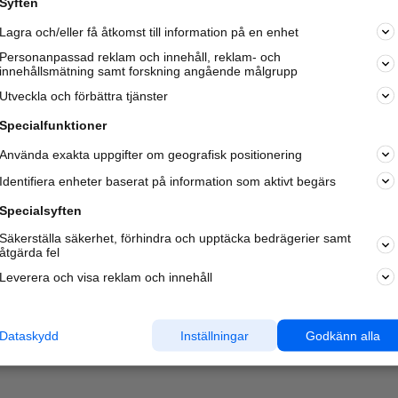
Syften
Kom igång och annonsera mot
Lagra och/eller få åtkomst till information på en enhet
nya kunder och
samarbetspartners nära dig.
Personanpassad reklam och innehåll, reklam- och
innehållsmätning samt forskning angående målgrupp
Läs mer här
Utveckla och förbättra tjänster
Specialfunktioner
Använda exakta uppgifter om geografisk positionering
Identifiera enheter baserat på information som aktivt begärs
Specialsyften
Säkerställa säkerhet, förhindra och upptäcka bedrägerier samt
åtgärda fel
Leverera och visa reklam och innehåll
Dataskydd
Inställningar
Godkänn alla