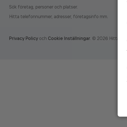
Sök företag, personer och platser.
Hitta telefonnummer, adresser, företagsinfo mm.
Privacy Policy
och
Cookie Inställningar
.
©
2026
Hitta.se