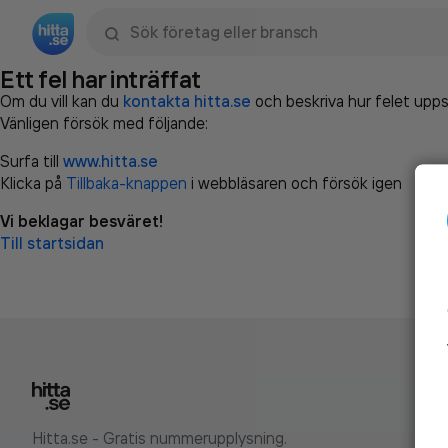
Sök namn, gata, ort, telefon, företag, sökord
Ett fel har inträffat
Om du vill kan du
kontakta hitta.se
och beskriva hur felet upps
Vänligen försök med följande:
Surfa till
www.hitta.se
Klicka på
Tillbaka-knappen
i webbläsaren och försök igen
Vi beklagar besväret!
Till startsidan
Hitta.se - Gratis nummerupplysning.