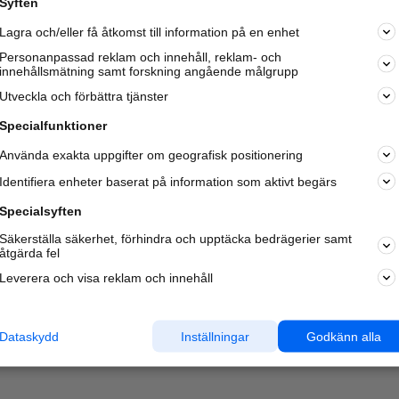
Syften
Kom igång och annonsera mot
Lagra och/eller få åtkomst till information på en enhet
nya kunder och
samarbetspartners nära dig.
Personanpassad reklam och innehåll, reklam- och
innehållsmätning samt forskning angående målgrupp
Läs mer här
Utveckla och förbättra tjänster
Specialfunktioner
Använda exakta uppgifter om geografisk positionering
Identifiera enheter baserat på information som aktivt begärs
Specialsyften
Säkerställa säkerhet, förhindra och upptäcka bedrägerier samt
åtgärda fel
Leverera och visa reklam och innehåll
Dataskydd
Inställningar
Godkänn alla