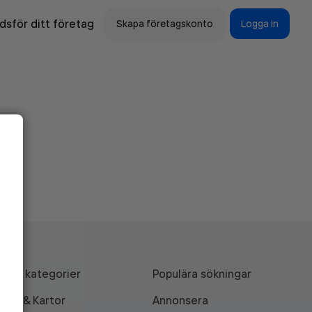
sför ditt företag
Skapa företagskonto
Logga in
Alla kategorier
Populära sökningar
API & Kartor
Annonsera