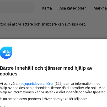
Karta
Alla kategorier
Marknad
tod så att vi lättare och snabbare kan avhjälpa det.
Bättre innehåll och tjänster med hjälp av
cookies
Vi och våra
tredjepartsleverantörer
(122) samlar information med
hjälp av cookies och enhetsidentifierare då du besöker vår sajt. Med
hjälp av informationen kan vi utveckla vårt innehåll och våra tjänster.
Marknadsför företaget på
Hitta.se och dess partners kräver samtycke för följande:
hitta.se