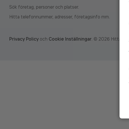
Sök företag, personer och platser.
Hitta telefonnummer, adresser, företagsinfo mm.
Privacy Policy
och
Cookie Inställningar
.
©
2026
Hitta.se