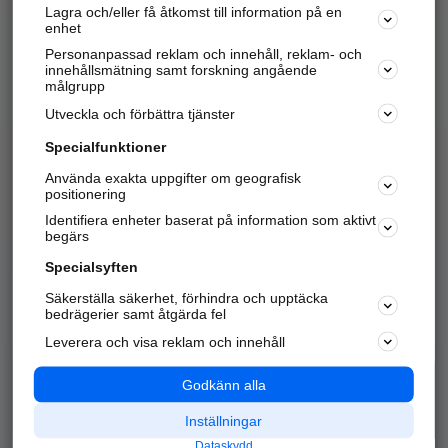
Lagra och/eller få åtkomst till information på en
Sök företag, personer och platser.
enhet
Personanpassad reklam och innehåll, reklam- och
Hitta telefonnummer, adresser, företagsinfo mm.
innehållsmätning samt forskning angående
målgrupp
Utveckla och förbättra tjänster
Marknadsför företaget
på hitta.se
Specialfunktioner
Använda exakta uppgifter om geografisk
Kom igång och annonsera mot
positionering
nya kunder och
Identifiera enheter baserat på information som aktivt
samarbetspartners nära dig.
begärs
Läs mer här
Specialsyften
Säkerställa säkerhet, förhindra och upptäcka
Alla kategorier
Populära sökningar
bedrägerier samt åtgärda fel
Leverera och visa reklam och innehåll
API & Kartor
Annonsera
Logga in
Integritet
Godkänn alla
Om oss
Nödnummer
Inställningar
Dataskydd