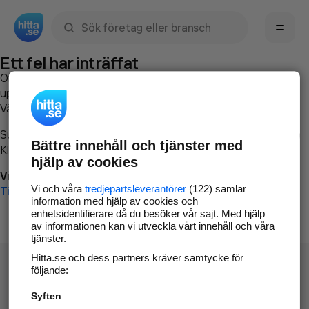
Sök namn, gata, ort, telefon, företag, sökord
Ett fel har inträffat
Om du vill kan du
kontakta hitta.se
och beskriva hur felet
uppstod så att vi lättare och snabbare kan avhjälpa det.
Vänligen försök med följande:
Surfa till
www.hitta.se
Bättre innehåll och tjänster med
Klicka på
Tillbaka-knappen
i webbläsaren och försök igen
hjälp av cookies
Vi beklagar besväret!
Vi och våra
tredjepartsleverantörer
(122) samlar
Till startsidan
information med hjälp av cookies och
enhetsidentifierare då du besöker vår sajt. Med hjälp
av informationen kan vi utveckla vårt innehåll och våra
tjänster.
Hitta.se och dess partners kräver samtycke för
följande:
Syften
Hitta.se - Gratis nummerupplysning.