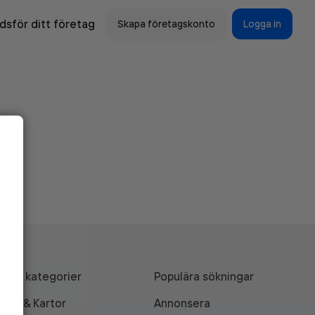
sför ditt företag
Skapa företagskonto
Logga in
Alla kategorier
Populära sökningar
API & Kartor
Annonsera