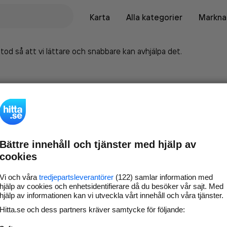
Karta
Alla kategorier
Marknad
tod så att vi lättare och snabbare kan avhjälpa det.
Bättre innehåll och tjänster med hjälp av
cookies
Vi och våra
tredjepartsleverantörer
(122) samlar information med
hjälp av cookies och enhetsidentifierare då du besöker vår sajt. Med
hjälp av informationen kan vi utveckla vårt innehåll och våra tjänster.
Marknadsför företaget på
Hitta.se och dess partners kräver samtycke för följande:
hitta.se