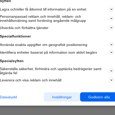
Syften
Kom igång och annonsera mot
Lagra och/eller få åtkomst till information på en enhet
nya kunder och
samarbetspartners nära dig.
Personanpassad reklam och innehåll, reklam- och
innehållsmätning samt forskning angående målgrupp
Läs mer här
Utveckla och förbättra tjänster
Specialfunktioner
Använda exakta uppgifter om geografisk positionering
Identifiera enheter baserat på information som aktivt begärs
Specialsyften
Säkerställa säkerhet, förhindra och upptäcka bedrägerier samt
åtgärda fel
Leverera och visa reklam och innehåll
Dataskydd
Inställningar
Godkänn alla