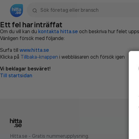
Sök namn, gata, ort, telefon, företag, sökord
Ett fel har inträffat
Om du vill kan du
kontakta hitta.se
och beskriva hur felet upps
Vänligen försök med följande:
Surfa till
www.hitta.se
Klicka på
Tillbaka-knappen
i webbläsaren och försök igen
Vi beklagar besväret!
Till startsidan
Hitta.se - Gratis nummerupplysning.