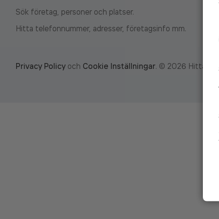
Sök företag, personer och platser.
Hitta telefonnummer, adresser, företagsinfo mm.
Privacy Policy
och
Cookie Inställningar
.
©
2026
Hitta.se