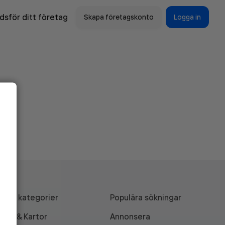
sför ditt företag
Skapa företagskonto
Logga in
Alla kategorier
Populära sökningar
API & Kartor
Annonsera