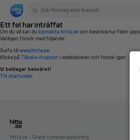
Sök namn, gata, ort, telefon, företag, sökord
Ett fel har inträffat
Om du vill kan du
kontakta hitta.se
och beskriva hur felet upps
Vänligen försök med följande:
Surfa till
www.hitta.se
Klicka på
Tillbaka-knappen
i webbläsaren och försök igen
Vi beklagar besväret!
Till startsidan
Hitta.se - Gratis nummerupplysning.