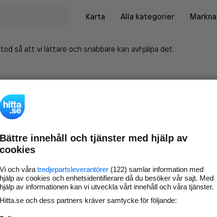
Karta
Alla kategorier
Marknad
tod så att vi lättare och snabbare kan avhjälpa det.
Bättre innehåll och tjänster med hjälp av
cookies
Vi och våra
tredjepartsleverantörer
(122) samlar information med
hjälp av cookies och enhetsidentifierare då du besöker vår sajt. Med
hjälp av informationen kan vi utveckla vårt innehåll och våra tjänster.
Marknadsför företaget på
Hitta.se och dess partners kräver samtycke för följande:
hitta.se