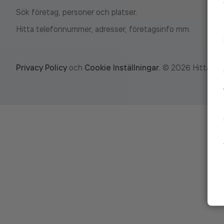
Sök företag, personer och platser.
Hitta telefonnummer, adresser, företagsinfo mm.
Privacy Policy
och
Cookie Inställningar
.
©
2026
Hitta.se