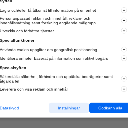
Syften
Kom igång och annonsera mot
Lagra och/eller få åtkomst till information på en enhet
nya kunder och
samarbetspartners nära dig.
Personanpassad reklam och innehåll, reklam- och
innehållsmätning samt forskning angående målgrupp
Läs mer här
Utveckla och förbättra tjänster
Specialfunktioner
Använda exakta uppgifter om geografisk positionering
Identifiera enheter baserat på information som aktivt begärs
Specialsyften
Säkerställa säkerhet, förhindra och upptäcka bedrägerier samt
åtgärda fel
Leverera och visa reklam och innehåll
Dataskydd
Inställningar
Godkänn alla