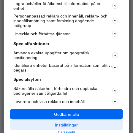
Lagra och/eller få åtkomst till information på en
Sök företag, personer och platser.
enhet
Personanpassad reklam och innehåll, reklam- och
Hitta telefonnummer, adresser, företagsinfo mm.
innehållsmätning samt forskning angående
målgrupp
Utveckla och förbättra tjänster
Marknadsför företaget
på hitta.se
Specialfunktioner
Använda exakta uppgifter om geografisk
Kom igång och annonsera mot
positionering
nya kunder och
Identifiera enheter baserat på information som aktivt
samarbetspartners nära dig.
begärs
Läs mer här
Specialsyften
Säkerställa säkerhet, förhindra och upptäcka
Alla kategorier
Populära sökningar
bedrägerier samt åtgärda fel
Leverera och visa reklam och innehåll
API & Kartor
Annonsera
Logga in
Integritet
Godkänn alla
Om oss
Nödnummer
Inställningar
Dataskydd