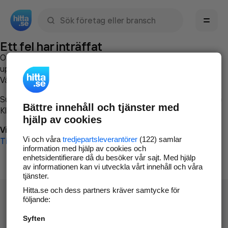
Sök namn, gata, ort, telefon, företag, sökord
Ett fel har inträffat
Om du vill kan du
kontakta hitta.se
och beskriva hur felet
uppstod så att vi lättare och snabbare kan avhjälpa det.
Vänligen försök med följande:
Surfa till
www.hitta.se
Bättre innehåll och tjänster med
Klicka på
Tillbaka-knappen
i webbläsaren och försök igen
hjälp av cookies
Vi beklagar besväret!
Vi och våra
tredjepartsleverantörer
(122) samlar
Till startsidan
information med hjälp av cookies och
enhetsidentifierare då du besöker vår sajt. Med hjälp
av informationen kan vi utveckla vårt innehåll och våra
tjänster.
Hitta.se och dess partners kräver samtycke för
följande:
Syften
Hitta.se - Gratis nummerupplysning.