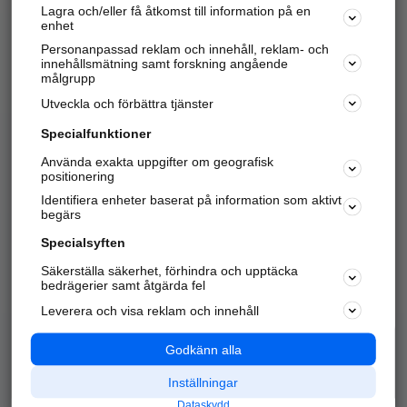
Lagra och/eller få åtkomst till information på en
Sök företag, personer och platser.
enhet
Personanpassad reklam och innehåll, reklam- och
Hitta telefonnummer, adresser, företagsinfo mm.
innehållsmätning samt forskning angående
målgrupp
Utveckla och förbättra tjänster
Marknadsför företaget
på hitta.se
Specialfunktioner
Använda exakta uppgifter om geografisk
Kom igång och annonsera mot
positionering
nya kunder och
Identifiera enheter baserat på information som aktivt
samarbetspartners nära dig.
begärs
Läs mer här
Specialsyften
Säkerställa säkerhet, förhindra och upptäcka
Alla kategorier
Populära sökningar
bedrägerier samt åtgärda fel
Leverera och visa reklam och innehåll
API & Kartor
Annonsera
Logga in
Integritet
Godkänn alla
Om oss
Nödnummer
Inställningar
Dataskydd