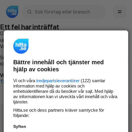
Sök namn, gata, ort, telefon, företag, sökord
Ett fel har inträffat
Om du vill kan du
kontakta hitta.se
och beskriva hur felet
uppstod så att vi lättare och snabbare kan avhjälpa det.
Vänligen försök med följande:
Surfa till
www.hitta.se
Bättre innehåll och tjänster med
Klicka på
Tillbaka-knappen
i webbläsaren och försök igen
hjälp av cookies
Vi beklagar besväret!
Vi och våra
tredjepartsleverantörer
(122) samlar
Till startsidan
information med hjälp av cookies och
enhetsidentifierare då du besöker vår sajt. Med hjälp
av informationen kan vi utveckla vårt innehåll och våra
tjänster.
Hitta.se och dess partners kräver samtycke för
följande:
Syften
Hitta.se - Gratis nummerupplysning.