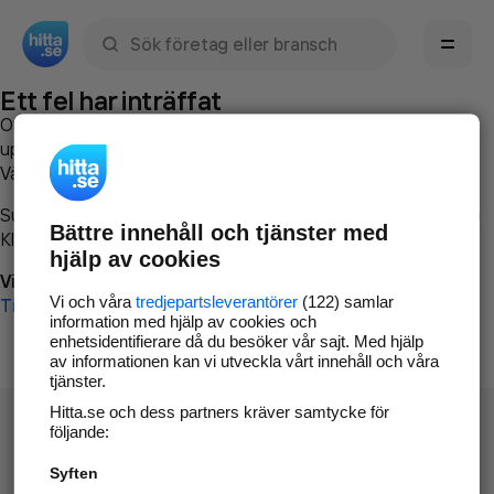
Sök namn, gata, ort, telefon, företag, sökord
Ett fel har inträffat
Om du vill kan du
kontakta hitta.se
och beskriva hur felet
uppstod så att vi lättare och snabbare kan avhjälpa det.
Vänligen försök med följande:
Surfa till
www.hitta.se
Bättre innehåll och tjänster med
Klicka på
Tillbaka-knappen
i webbläsaren och försök igen
hjälp av cookies
Vi beklagar besväret!
Vi och våra
tredjepartsleverantörer
(122) samlar
Till startsidan
information med hjälp av cookies och
enhetsidentifierare då du besöker vår sajt. Med hjälp
av informationen kan vi utveckla vårt innehåll och våra
tjänster.
Hitta.se och dess partners kräver samtycke för
följande:
Syften
Hitta.se - Gratis nummerupplysning.