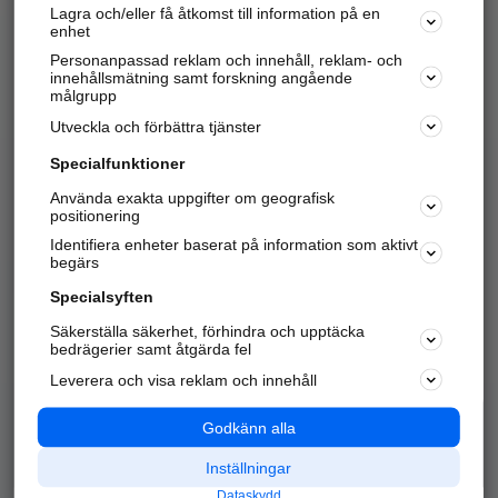
Lagra och/eller få åtkomst till information på en
Sök företag, personer och platser.
enhet
Personanpassad reklam och innehåll, reklam- och
Hitta telefonnummer, adresser, företagsinfo mm.
innehållsmätning samt forskning angående
målgrupp
Utveckla och förbättra tjänster
Marknadsför företaget
på hitta.se
Specialfunktioner
Använda exakta uppgifter om geografisk
Kom igång och annonsera mot
positionering
nya kunder och
Identifiera enheter baserat på information som aktivt
samarbetspartners nära dig.
begärs
Läs mer här
Specialsyften
Säkerställa säkerhet, förhindra och upptäcka
Alla kategorier
Populära sökningar
bedrägerier samt åtgärda fel
Leverera och visa reklam och innehåll
API & Kartor
Annonsera
Logga in
Integritet
Godkänn alla
Om oss
Nödnummer
Inställningar
Dataskydd