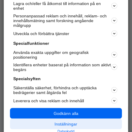
Lagra och/eller få åtkomst till information på en
Sök företag, personer och platser.
enhet
Personanpassad reklam och innehåll, reklam- och
Hitta telefonnummer, adresser, företagsinfo mm.
innehållsmätning samt forskning angående
målgrupp
Utveckla och förbättra tjänster
Marknadsför företaget
på hitta.se
Specialfunktioner
Använda exakta uppgifter om geografisk
Kom igång och annonsera mot
positionering
nya kunder och
Identifiera enheter baserat på information som aktivt
samarbetspartners nära dig.
begärs
Läs mer här
Specialsyften
Säkerställa säkerhet, förhindra och upptäcka
Alla kategorier
Populära sökningar
bedrägerier samt åtgärda fel
Leverera och visa reklam och innehåll
API & Kartor
Annonsera
Logga in
Integritet
Godkänn alla
Om oss
Nödnummer
Inställningar
Dataskydd