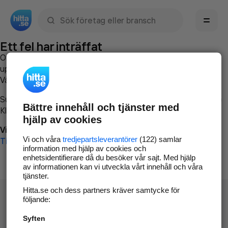
Sök namn, gata, ort, telefon, företag, sökord
Ett fel har inträffat
Om du vill kan du
kontakta hitta.se
och beskriva hur felet
uppstod så att vi lättare och snabbare kan avhjälpa det.
Vänligen försök med följande:
Surfa till
www.hitta.se
Bättre innehåll och tjänster med
Klicka på
Tillbaka-knappen
i webbläsaren och försök igen
hjälp av cookies
Vi beklagar besväret!
Vi och våra
tredjepartsleverantörer
(122) samlar
Till startsidan
information med hjälp av cookies och
enhetsidentifierare då du besöker vår sajt. Med hjälp
av informationen kan vi utveckla vårt innehåll och våra
tjänster.
Hitta.se och dess partners kräver samtycke för
följande:
Syften
Hitta.se - Gratis nummerupplysning.