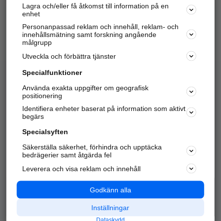
Lagra och/eller få åtkomst till information på en
Sök företag, personer och platser.
enhet
Personanpassad reklam och innehåll, reklam- och
Hitta telefonnummer, adresser, företagsinfo mm.
innehållsmätning samt forskning angående
målgrupp
Utveckla och förbättra tjänster
Marknadsför företaget
på hitta.se
Specialfunktioner
Använda exakta uppgifter om geografisk
Kom igång och annonsera mot
positionering
nya kunder och
Identifiera enheter baserat på information som aktivt
samarbetspartners nära dig.
begärs
Läs mer här
Specialsyften
Säkerställa säkerhet, förhindra och upptäcka
Alla kategorier
Populära sökningar
bedrägerier samt åtgärda fel
Leverera och visa reklam och innehåll
API & Kartor
Annonsera
Logga in
Integritet
Godkänn alla
Om oss
Nödnummer
Inställningar
Dataskydd