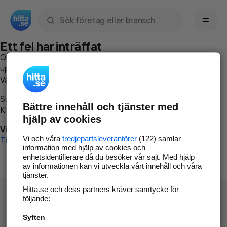
Sök namn, gata, ort, telefon, företag, sökord
Ett fel har inträffat
Om du vill kan du
kontakta hitta.se
och beskriva hur felet
uppstod så att vi lättare och snabbare kan avhjälpa det.
Vänligen försök med följande:
Surfa till
www.hitta.se
Bättre innehåll och tjänster med
Klicka på
Tillbaka-knappen
i webbläsaren och försök igen
hjälp av cookies
Vi beklagar besväret!
Vi och våra
tredjepartsleverantörer
(122) samlar
Till startsidan
information med hjälp av cookies och
enhetsidentifierare då du besöker vår sajt. Med hjälp
av informationen kan vi utveckla vårt innehåll och våra
tjänster.
Hitta.se och dess partners kräver samtycke för
följande:
Syften
Hitta.se - Gratis nummerupplysning.