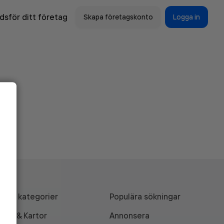
sför ditt företag
Skapa företagskonto
Logga in
Alla kategorier
Populära sökningar
API & Kartor
Annonsera