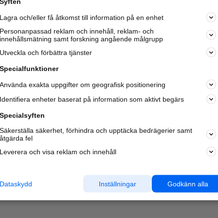
Syften
Kom igång och annonsera mot
Lagra och/eller få åtkomst till information på en enhet
nya kunder och
samarbetspartners nära dig.
Personanpassad reklam och innehåll, reklam- och
innehållsmätning samt forskning angående målgrupp
Läs mer här
Utveckla och förbättra tjänster
Specialfunktioner
Använda exakta uppgifter om geografisk positionering
Identifiera enheter baserat på information som aktivt begärs
Specialsyften
Säkerställa säkerhet, förhindra och upptäcka bedrägerier samt
åtgärda fel
Leverera och visa reklam och innehåll
Dataskydd
Inställningar
Godkänn alla