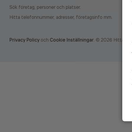
Sök företag, personer och platser.
Hitta telefonnummer, adresser, företagsinfo mm.
Privacy Policy
och
Cookie Inställningar
.
©
2026
Hitta.se