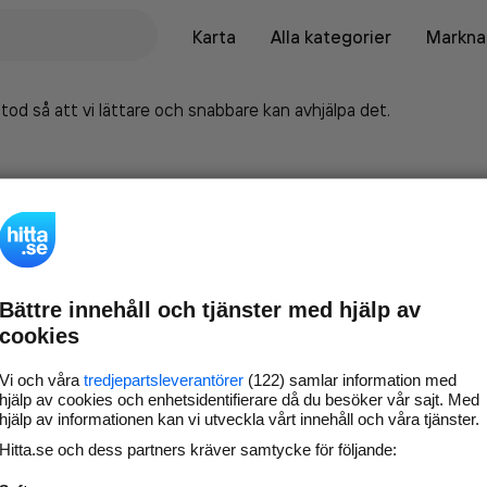
Karta
Alla kategorier
Marknad
tod så att vi lättare och snabbare kan avhjälpa det.
Bättre innehåll och tjänster med hjälp av
cookies
Vi och våra
tredjepartsleverantörer
(122) samlar information med
hjälp av cookies och enhetsidentifierare då du besöker vår sajt. Med
hjälp av informationen kan vi utveckla vårt innehåll och våra tjänster.
Marknadsför företaget på
Hitta.se och dess partners kräver samtycke för följande:
hitta.se