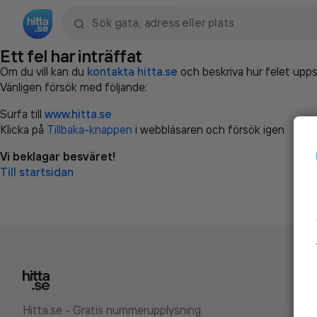
Sök namn, gata, ort, telefon, företag, sökord
Ett fel har inträffat
Om du vill kan du
kontakta hitta.se
och beskriva hur felet upps
Vänligen försök med följande:
Surfa till
www.hitta.se
Klicka på
Tillbaka-knappen
i webbläsaren och försök igen
Vi beklagar besväret!
Till startsidan
Hitta.se - Gratis nummerupplysning.