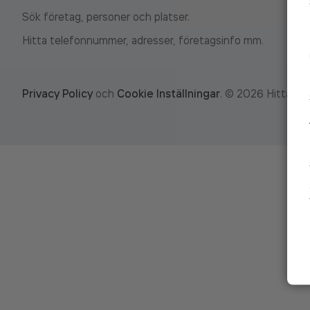
Sök företag, personer och platser.
Hitta telefonnummer, adresser, företagsinfo mm.
Privacy Policy
och
Cookie Inställningar
.
©
2026
Hitta.se