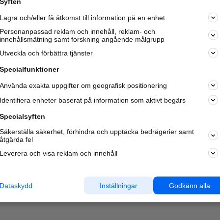
Syften
Kom igång och annonsera mot
Lagra och/eller få åtkomst till information på en enhet
nya kunder och
samarbetspartners nära dig.
Personanpassad reklam och innehåll, reklam- och
innehållsmätning samt forskning angående målgrupp
Läs mer här
Utveckla och förbättra tjänster
Specialfunktioner
Använda exakta uppgifter om geografisk positionering
Identifiera enheter baserat på information som aktivt begärs
Specialsyften
Säkerställa säkerhet, förhindra och upptäcka bedrägerier samt
åtgärda fel
Leverera och visa reklam och innehåll
Dataskydd
Inställningar
Godkänn alla