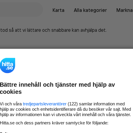
Karta
Alla kategorier
Marknad
tod så att vi lättare och snabbare kan avhjälpa det.
Bättre innehåll och tjänster med hjälp av
cookies
Vi och våra
tredjepartsleverantörer
(122) samlar information med
hjälp av cookies och enhetsidentifierare då du besöker vår sajt. Med
hjälp av informationen kan vi utveckla vårt innehåll och våra tjänster.
Marknadsför företaget på
Hitta.se och dess partners kräver samtycke för följande:
hitta.se