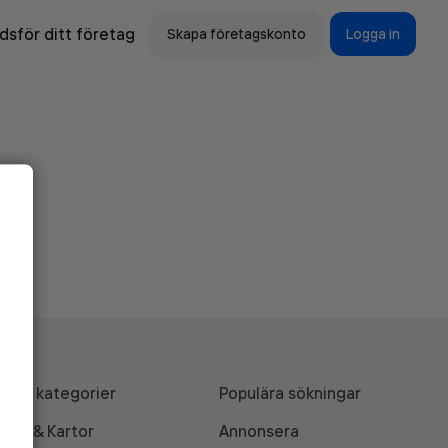
sför ditt företag
Skapa företagskonto
Logga in
Alla kategorier
Populära sökningar
API & Kartor
Annonsera