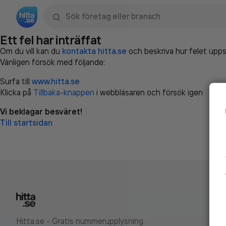
Sök namn, gata, ort, telefon, företag, sökord
Ett fel har inträffat
Om du vill kan du
kontakta hitta.se
och beskriva hur felet upps
Vänligen försök med följande:
Surfa till
www.hitta.se
Klicka på
Tillbaka-knappen
i webbläsaren och försök igen
Vi beklagar besväret!
Till startsidan
Hitta.se - Gratis nummerupplysning.