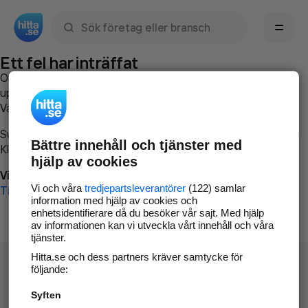
Sök namn, gata, ort, telefon, företag, sökord
Ett fel har inträffat
Om du vill kan du
kontakta hitta.se
och beskriva hur felet
uppstod så att vi lättare och snabbare kan avhjälpa det.
Vänligen försök med följande:
Surfa till
www.hitta.se
Bättre innehåll och tjänster med
Klicka på
Tillbaka-knappen
i webbläsaren och försök igen
hjälp av cookies
Vi beklagar besväret!
Vi och våra
tredjepartsleverantörer
(122) samlar
Till startsidan
information med hjälp av cookies och
enhetsidentifierare då du besöker vår sajt. Med hjälp
av informationen kan vi utveckla vårt innehåll och våra
tjänster.
Hitta.se och dess partners kräver samtycke för
följande:
Syften
Hitta.se - Gratis nummerupplysning.