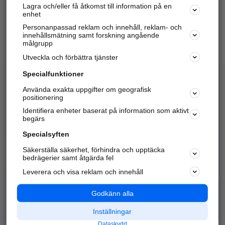
Lagra och/eller få åtkomst till information på en
Sök företag, personer och platser.
enhet
Personanpassad reklam och innehåll, reklam- och
Hitta telefonnummer, adresser, företagsinfo mm.
innehållsmätning samt forskning angående
målgrupp
Utveckla och förbättra tjänster
Marknadsför företaget
på hitta.se
Specialfunktioner
Använda exakta uppgifter om geografisk
Kom igång och annonsera mot
positionering
nya kunder och
Identifiera enheter baserat på information som aktivt
samarbetspartners nära dig.
begärs
Läs mer här
Specialsyften
Säkerställa säkerhet, förhindra och upptäcka
Alla kategorier
Populära sökningar
bedrägerier samt åtgärda fel
Leverera och visa reklam och innehåll
API & Kartor
Annonsera
Logga in
Integritet
Godkänn alla
Om oss
Nödnummer
Inställningar
Dataskydd