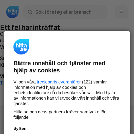
Sök namn, gata, ort, telefon, företag, sökord
Ett fel har inträffat
Om du vill kan du
kontakta hitta.se
och beskriva hur felet
uppstod så att vi lättare och snabbare kan avhjälpa det.
Vänligen försök med följande:
Surfa till
www.hitta.se
Bättre innehåll och tjänster med
Klicka på
Tillbaka-knappen
i webbläsaren och försök igen
hjälp av cookies
Vi beklagar besväret!
Vi och våra
tredjepartsleverantörer
(122) samlar
Till startsidan
information med hjälp av cookies och
enhetsidentifierare då du besöker vår sajt. Med hjälp
av informationen kan vi utveckla vårt innehåll och våra
tjänster.
Hitta.se och dess partners kräver samtycke för
följande:
Syften
Hitta.se - Gratis nummerupplysning.