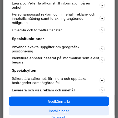
Lagra och/eller få åtkomst till information på en
Sök företag, personer och platser.
enhet
Personanpassad reklam och innehåll, reklam- och
Hitta telefonnummer, adresser, företagsinfo mm.
innehållsmätning samt forskning angående
målgrupp
Utveckla och förbättra tjänster
Marknadsför företaget
på hitta.se
Specialfunktioner
Använda exakta uppgifter om geografisk
Kom igång och annonsera mot
positionering
nya kunder och
Identifiera enheter baserat på information som aktivt
samarbetspartners nära dig.
begärs
Läs mer här
Specialsyften
Säkerställa säkerhet, förhindra och upptäcka
Alla kategorier
Populära sökningar
bedrägerier samt åtgärda fel
Leverera och visa reklam och innehåll
API & Kartor
Annonsera
Logga in
Integritet
Godkänn alla
Om oss
Nödnummer
Inställningar
Dataskydd