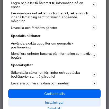
Lagra och/eller få åtkomst till information på en
Sök företag, personer och platser.
enhet
Personanpassad reklam och innehåll, reklam- och
Hitta telefonnummer, adresser, företagsinfo mm.
innehållsmätning samt forskning angående
målgrupp
Utveckla och förbättra tjänster
Marknadsför företaget
på hitta.se
Specialfunktioner
Använda exakta uppgifter om geografisk
Kom igång och annonsera mot
positionering
nya kunder och
Identifiera enheter baserat på information som aktivt
samarbetspartners nära dig.
begärs
Läs mer här
Specialsyften
Säkerställa säkerhet, förhindra och upptäcka
Alla kategorier
Populära sökningar
bedrägerier samt åtgärda fel
Leverera och visa reklam och innehåll
API & Kartor
Annonsera
Logga in
Integritet
Godkänn alla
Om oss
Nödnummer
Inställningar
Dataskydd