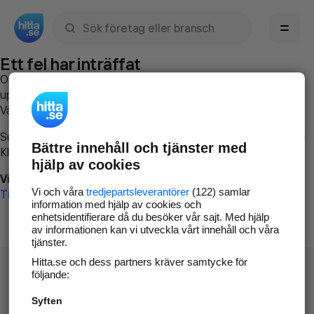
Sök namn, gata, ort, telefon, företag, sökord
Ett fel har inträffat
Om du vill kan du
kontakta hitta.se
och beskriva hur felet
uppstod så att vi lättare och snabbare kan avhjälpa det.
Vänligen försök med följande:
Surfa till
www.hitta.se
Bättre innehåll och tjänster med
Klicka på
Tillbaka-knappen
i webbläsaren och försök igen
hjälp av cookies
Vi beklagar besväret!
Vi och våra
tredjepartsleverantörer
(122) samlar
Till startsidan
information med hjälp av cookies och
enhetsidentifierare då du besöker vår sajt. Med hjälp
av informationen kan vi utveckla vårt innehåll och våra
tjänster.
Hitta.se och dess partners kräver samtycke för
följande:
Syften
Hitta.se - Gratis nummerupplysning.