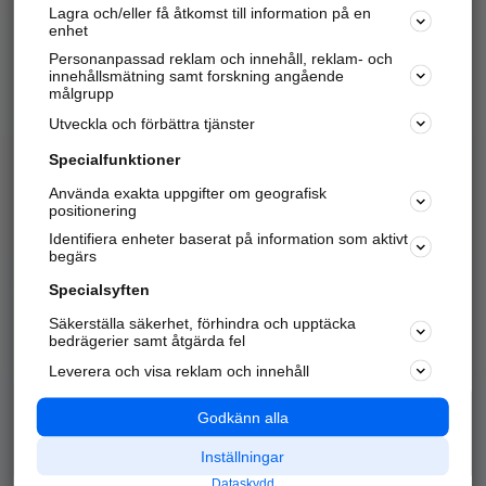
Lagra och/eller få åtkomst till information på en
Sök företag, personer och platser.
enhet
Personanpassad reklam och innehåll, reklam- och
Hitta telefonnummer, adresser, företagsinfo mm.
innehållsmätning samt forskning angående
målgrupp
Utveckla och förbättra tjänster
Marknadsför företaget
på hitta.se
Specialfunktioner
Använda exakta uppgifter om geografisk
Kom igång och annonsera mot
positionering
nya kunder och
Identifiera enheter baserat på information som aktivt
samarbetspartners nära dig.
begärs
Läs mer här
Specialsyften
Säkerställa säkerhet, förhindra och upptäcka
Alla kategorier
Populära sökningar
bedrägerier samt åtgärda fel
Leverera och visa reklam och innehåll
API & Kartor
Annonsera
Logga in
Integritet
Godkänn alla
Om oss
Nödnummer
Inställningar
Dataskydd