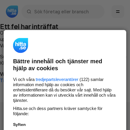
Sök namn, gata, ort, telefon, företag, sökord
Ett fel har inträffat
Om du vill kan du
kontakta hitta.se
och beskriva hur felet
uppstod så att vi lättare och snabbare kan avhjälpa det.
Vänligen försök med följande:
Surfa till
www.hitta.se
Bättre innehåll och tjänster med
Klicka på
Tillbaka-knappen
i webbläsaren och försök igen
hjälp av cookies
Vi beklagar besväret!
Vi och våra
tredjepartsleverantörer
(122) samlar
Till startsidan
information med hjälp av cookies och
enhetsidentifierare då du besöker vår sajt. Med hjälp
av informationen kan vi utveckla vårt innehåll och våra
tjänster.
Hitta.se och dess partners kräver samtycke för
följande:
Syften
Hitta.se - Gratis nummerupplysning.