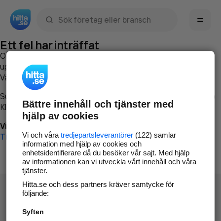
Sök namn, gata, ort, telefon, företag, sökord
Ett fel har inträffat
Om du vill kan du
kontakta hitta.se
och beskriva hur felet
uppstod så att vi lättare och snabbare kan avhjälpa det.
Vänligen försök med följande:
Surfa till
www.hitta.se
Bättre innehåll och tjänster med
Klicka på
Tillbaka-knappen
i webbläsaren och försök igen
hjälp av cookies
Vi beklagar besväret!
Vi och våra
tredjepartsleverantörer
(122) samlar
Till startsidan
information med hjälp av cookies och
enhetsidentifierare då du besöker vår sajt. Med hjälp
av informationen kan vi utveckla vårt innehåll och våra
tjänster.
Hitta.se och dess partners kräver samtycke för
följande:
Syften
Hitta.se - Gratis nummerupplysning.