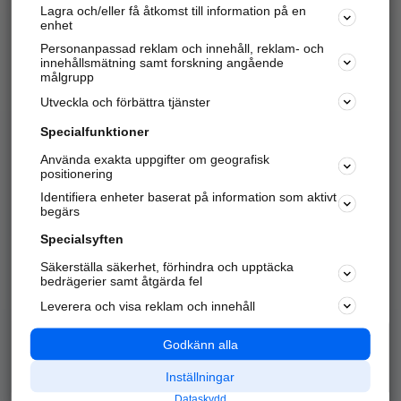
Lagra och/eller få åtkomst till information på en
Sök företag, personer och platser.
enhet
Personanpassad reklam och innehåll, reklam- och
Hitta telefonnummer, adresser, företagsinfo mm.
innehållsmätning samt forskning angående
målgrupp
Utveckla och förbättra tjänster
Marknadsför företaget
på hitta.se
Specialfunktioner
Använda exakta uppgifter om geografisk
Kom igång och annonsera mot
positionering
nya kunder och
Identifiera enheter baserat på information som aktivt
samarbetspartners nära dig.
begärs
Läs mer här
Specialsyften
Säkerställa säkerhet, förhindra och upptäcka
Alla kategorier
Populära sökningar
bedrägerier samt åtgärda fel
Leverera och visa reklam och innehåll
API & Kartor
Annonsera
Logga in
Integritet
Godkänn alla
Om oss
Nödnummer
Inställningar
Dataskydd