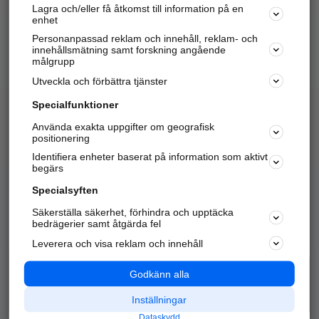
Lagra och/eller få åtkomst till information på en
Sök företag, personer och platser.
enhet
Personanpassad reklam och innehåll, reklam- och
Hitta telefonnummer, adresser, företagsinfo mm.
innehållsmätning samt forskning angående
målgrupp
Utveckla och förbättra tjänster
Marknadsför företaget
på hitta.se
Specialfunktioner
Använda exakta uppgifter om geografisk
Kom igång och annonsera mot
positionering
nya kunder och
Identifiera enheter baserat på information som aktivt
samarbetspartners nära dig.
begärs
Läs mer här
Specialsyften
Säkerställa säkerhet, förhindra och upptäcka
Alla kategorier
Populära sökningar
bedrägerier samt åtgärda fel
Leverera och visa reklam och innehåll
API & Kartor
Annonsera
Logga in
Integritet
Godkänn alla
Om oss
Nödnummer
Inställningar
Dataskydd