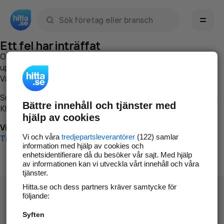
Sök namn, gata, ort, telefon, företag, sökord
Ett fel har inträffat
Om du vill kan du
kontakta hitta.se
och beskriva hur felet
uppstod så att vi lättare och snabbare kan avhjälpa det.
Vänligen försök med följande:
Surfa till
www.hitta.se
Bättre innehåll och tjänster med
Klicka på
Tillbaka-knappen
i webbläsaren och försök igen
hjälp av cookies
Vi beklagar besväret!
Vi och våra
tredjepartsleverantörer
(122) samlar
Till startsidan
information med hjälp av cookies och
enhetsidentifierare då du besöker vår sajt. Med hjälp
av informationen kan vi utveckla vårt innehåll och våra
tjänster.
Hitta.se och dess partners kräver samtycke för
följande:
Syften
Hitta.se - Gratis nummerupplysning.