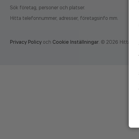
Sök företag, personer och platser.
Hitta telefonnummer, adresser, företagsinfo mm.
Privacy Policy
och
Cookie Inställningar
.
©
2026
Hitta.se