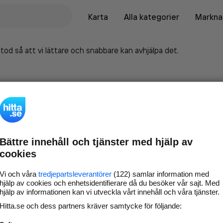
Karta
Alla kategorier
Marknad
tod så att vi lättare och snabbare kan avhjälpa det.
Bättre innehåll och tjänster med hjälp av
cookies
Vi och våra
tredjepartsleverantörer
(122) samlar information med
hjälp av cookies och enhetsidentifierare då du besöker vår sajt. Med
hjälp av informationen kan vi utveckla vårt innehåll och våra tjänster.
Marknadsför företaget på
Hitta.se och dess partners kräver samtycke för följande:
hitta.se