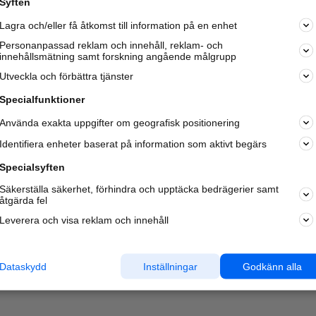
Syften
Kom igång och annonsera mot
Lagra och/eller få åtkomst till information på en enhet
nya kunder och
samarbetspartners nära dig.
Personanpassad reklam och innehåll, reklam- och
innehållsmätning samt forskning angående målgrupp
Läs mer här
Utveckla och förbättra tjänster
Specialfunktioner
Använda exakta uppgifter om geografisk positionering
Identifiera enheter baserat på information som aktivt begärs
Specialsyften
Säkerställa säkerhet, förhindra och upptäcka bedrägerier samt
åtgärda fel
Leverera och visa reklam och innehåll
Dataskydd
Inställningar
Godkänn alla