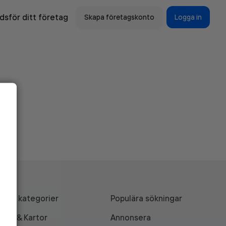
sför ditt företag
Skapa företagskonto
Logga in
Alla kategorier
Populära sökningar
API & Kartor
Annonsera