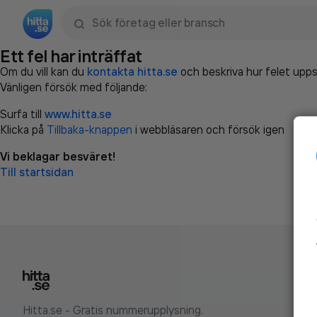
Sök namn, gata, ort, telefon, företag, sökord
Ett fel har inträffat
Om du vill kan du
kontakta hitta.se
och beskriva hur felet upps
Vänligen försök med följande:
Surfa till
www.hitta.se
Klicka på
Tillbaka-knappen
i webbläsaren och försök igen
Vi beklagar besväret!
Till startsidan
Hitta.se - Gratis nummerupplysning.