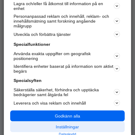
Lagra och/eller få åtkomst till information på en
Sök företag, personer och platser.
enhet
Personanpassad reklam och innehåll, reklam- och
Hitta telefonnummer, adresser, företagsinfo mm.
innehållsmätning samt forskning angående
målgrupp
Utveckla och förbättra tjänster
Marknadsför företaget
på hitta.se
Specialfunktioner
Använda exakta uppgifter om geografisk
Kom igång och annonsera mot
positionering
nya kunder och
Identifiera enheter baserat på information som aktivt
samarbetspartners nära dig.
begärs
Läs mer här
Specialsyften
Säkerställa säkerhet, förhindra och upptäcka
Alla kategorier
Populära sökningar
bedrägerier samt åtgärda fel
Leverera och visa reklam och innehåll
API & Kartor
Annonsera
Logga in
Integritet
Godkänn alla
Om oss
Nödnummer
Inställningar
Dataskydd