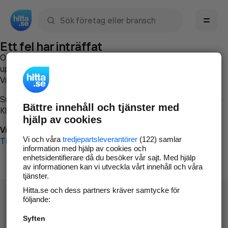
Sök namn, gata, ort, telefon, företag, sökord
Ett fel har inträffat
Om du vill kan du
kontakta hitta.se
och beskriva hur felet
uppstod så att vi lättare och snabbare kan avhjälpa det.
Vänligen försök med följande:
Surfa till
www.hitta.se
Bättre innehåll och tjänster med
Klicka på
Tillbaka-knappen
i webbläsaren och försök igen
hjälp av cookies
Vi beklagar besväret!
Vi och våra
tredjepartsleverantörer
(122) samlar
Till startsidan
information med hjälp av cookies och
enhetsidentifierare då du besöker vår sajt. Med hjälp
av informationen kan vi utveckla vårt innehåll och våra
tjänster.
Hitta.se och dess partners kräver samtycke för
följande:
Syften
Hitta.se - Gratis nummerupplysning.