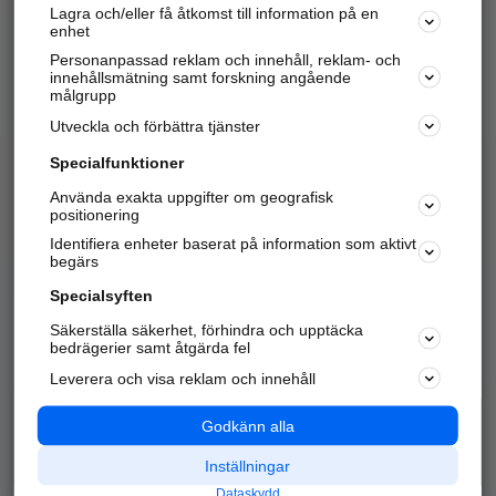
Lagra och/eller få åtkomst till information på en
Sök företag, personer och platser.
enhet
Personanpassad reklam och innehåll, reklam- och
Hitta telefonnummer, adresser, företagsinfo mm.
innehållsmätning samt forskning angående
målgrupp
Utveckla och förbättra tjänster
Marknadsför företaget
på hitta.se
Specialfunktioner
Använda exakta uppgifter om geografisk
Kom igång och annonsera mot
positionering
nya kunder och
Identifiera enheter baserat på information som aktivt
samarbetspartners nära dig.
begärs
Läs mer här
Specialsyften
Säkerställa säkerhet, förhindra och upptäcka
Alla kategorier
Populära sökningar
bedrägerier samt åtgärda fel
Leverera och visa reklam och innehåll
API & Kartor
Annonsera
Logga in
Integritet
Godkänn alla
Om oss
Nödnummer
Inställningar
Dataskydd