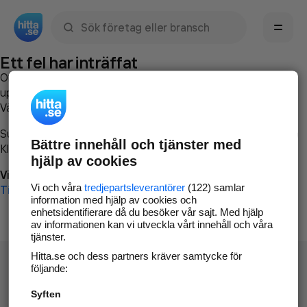
Sök namn, gata, ort, telefon, företag, sökord
Ett fel har inträffat
Om du vill kan du
kontakta hitta.se
och beskriva hur felet
uppstod så att vi lättare och snabbare kan avhjälpa det.
Vänligen försök med följande:
Surfa till
www.hitta.se
Bättre innehåll och tjänster med
Klicka på
Tillbaka-knappen
i webbläsaren och försök igen
hjälp av cookies
Vi beklagar besväret!
Vi och våra
tredjepartsleverantörer
(122) samlar
Till startsidan
information med hjälp av cookies och
enhetsidentifierare då du besöker vår sajt. Med hjälp
av informationen kan vi utveckla vårt innehåll och våra
tjänster.
Hitta.se och dess partners kräver samtycke för
följande:
Syften
Hitta.se - Gratis nummerupplysning.