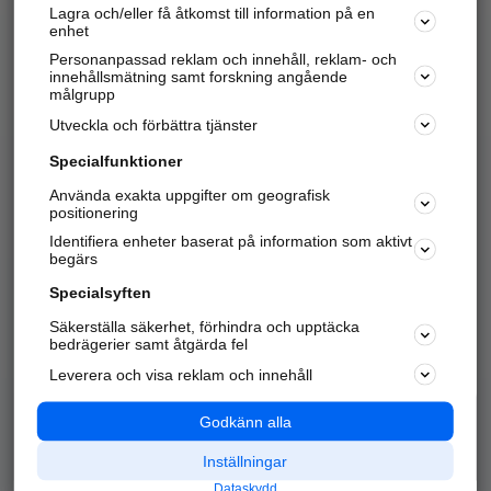
Lagra och/eller få åtkomst till information på en
Sök företag, personer och platser.
enhet
Personanpassad reklam och innehåll, reklam- och
Hitta telefonnummer, adresser, företagsinfo mm.
innehållsmätning samt forskning angående
målgrupp
Utveckla och förbättra tjänster
Marknadsför företaget
på hitta.se
Specialfunktioner
Använda exakta uppgifter om geografisk
Kom igång och annonsera mot
positionering
nya kunder och
Identifiera enheter baserat på information som aktivt
samarbetspartners nära dig.
begärs
Läs mer här
Specialsyften
Säkerställa säkerhet, förhindra och upptäcka
Alla kategorier
Populära sökningar
bedrägerier samt åtgärda fel
Leverera och visa reklam och innehåll
API & Kartor
Annonsera
Logga in
Integritet
Godkänn alla
Om oss
Nödnummer
Inställningar
Dataskydd