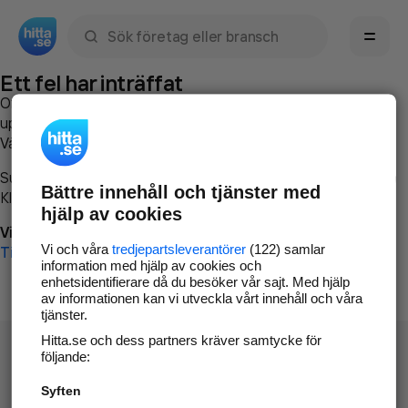
Sök namn, gata, ort, telefon, företag, sökord
Ett fel har inträffat
Om du vill kan du
kontakta hitta.se
och beskriva hur felet
uppstod så att vi lättare och snabbare kan avhjälpa det.
Vänligen försök med följande:
Surfa till
www.hitta.se
Bättre innehåll och tjänster med
Klicka på
Tillbaka-knappen
i webbläsaren och försök igen
hjälp av cookies
Vi beklagar besväret!
Vi och våra
tredjepartsleverantörer
(122) samlar
Till startsidan
information med hjälp av cookies och
enhetsidentifierare då du besöker vår sajt. Med hjälp
av informationen kan vi utveckla vårt innehåll och våra
tjänster.
Hitta.se och dess partners kräver samtycke för
följande:
Syften
Hitta.se - Gratis nummerupplysning.