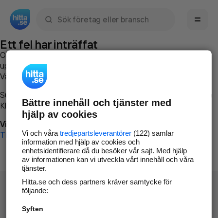
Sök namn, gata, ort, telefon, företag, sökord
Ett fel har inträffat
Om du vill kan du
kontakta hitta.se
och beskriva hur felet
uppstod så att vi lättare och snabbare kan avhjälpa det.
Vänligen försök med följande:
Surfa till
www.hitta.se
Bättre innehåll och tjänster med
Klicka på
Tillbaka-knappen
i webbläsaren och försök igen
hjälp av cookies
Vi beklagar besväret!
Vi och våra
tredjepartsleverantörer
(122) samlar
Till startsidan
information med hjälp av cookies och
enhetsidentifierare då du besöker vår sajt. Med hjälp
av informationen kan vi utveckla vårt innehåll och våra
tjänster.
Hitta.se och dess partners kräver samtycke för
följande:
Syften
Hitta.se - Gratis nummerupplysning.