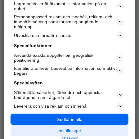
Lagra och/eller få åtkomst till information på en
Sök företag, personer och platser.
enhet
Personanpassad reklam och innehåll, reklam- och
Hitta telefonnummer, adresser, företagsinfo mm.
innehållsmätning samt forskning angående
målgrupp
Utveckla och förbättra tjänster
Marknadsför företaget
på hitta.se
Specialfunktioner
Använda exakta uppgifter om geografisk
Kom igång och annonsera mot
positionering
nya kunder och
Identifiera enheter baserat på information som aktivt
samarbetspartners nära dig.
begärs
Läs mer här
Specialsyften
Säkerställa säkerhet, förhindra och upptäcka
Alla kategorier
Populära sökningar
bedrägerier samt åtgärda fel
Leverera och visa reklam och innehåll
API & Kartor
Annonsera
Logga in
Integritet
Godkänn alla
Om oss
Nödnummer
Inställningar
Dataskydd