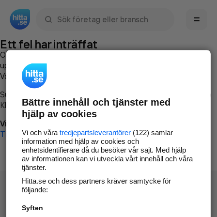
Sök namn, gata, ort, telefon, företag, sökord
Ett fel har inträffat
Om du vill kan du
kontakta hitta.se
och beskriva hur felet
uppstod så att vi lättare och snabbare kan avhjälpa det.
Vänligen försök med följande:
Surfa till
www.hitta.se
Bättre innehåll och tjänster med
Klicka på
Tillbaka-knappen
i webbläsaren och försök igen
hjälp av cookies
Vi beklagar besväret!
Vi och våra
tredjepartsleverantörer
(122) samlar
Till startsidan
information med hjälp av cookies och
enhetsidentifierare då du besöker vår sajt. Med hjälp
av informationen kan vi utveckla vårt innehåll och våra
tjänster.
Hitta.se och dess partners kräver samtycke för
följande:
Syften
Hitta.se - Gratis nummerupplysning.