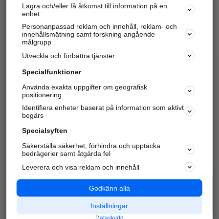
Lagra och/eller få åtkomst till information på en
Sök företag, personer och platser.
enhet
Personanpassad reklam och innehåll, reklam- och
Hitta telefonnummer, adresser, företagsinfo mm.
innehållsmätning samt forskning angående
målgrupp
Utveckla och förbättra tjänster
Marknadsför företaget
på hitta.se
Specialfunktioner
Använda exakta uppgifter om geografisk
Kom igång och annonsera mot
positionering
nya kunder och
Identifiera enheter baserat på information som aktivt
samarbetspartners nära dig.
begärs
Läs mer här
Specialsyften
Säkerställa säkerhet, förhindra och upptäcka
Alla kategorier
Populära sökningar
bedrägerier samt åtgärda fel
Leverera och visa reklam och innehåll
API & Kartor
Annonsera
Logga in
Integritet
Godkänn alla
Om oss
Nödnummer
Inställningar
Dataskydd