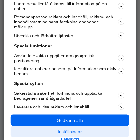
Lagra och/eller få åtkomst till information på en
Sök företag, personer och platser.
enhet
Personanpassad reklam och innehåll, reklam- och
Hitta telefonnummer, adresser, företagsinfo mm.
innehållsmätning samt forskning angående
målgrupp
Utveckla och förbättra tjänster
Marknadsför företaget
på hitta.se
Specialfunktioner
Använda exakta uppgifter om geografisk
Kom igång och annonsera mot
positionering
nya kunder och
Identifiera enheter baserat på information som aktivt
samarbetspartners nära dig.
begärs
Läs mer här
Specialsyften
Säkerställa säkerhet, förhindra och upptäcka
Alla kategorier
Populära sökningar
bedrägerier samt åtgärda fel
Leverera och visa reklam och innehåll
API & Kartor
Annonsera
Logga in
Integritet
Godkänn alla
Om oss
Nödnummer
Inställningar
Dataskydd