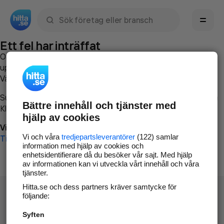
Sök namn, gata, ort, telefon, företag, sökord
Ett fel har inträffat
Om du vill kan du
kontakta hitta.se
och beskriva hur felet
uppstod så att vi lättare och snabbare kan avhjälpa det.
Vänligen försök med följande:
Surfa till
www.hitta.se
Bättre innehåll och tjänster med
Klicka på
Tillbaka-knappen
i webbläsaren och försök igen
hjälp av cookies
Vi beklagar besväret!
Vi och våra
tredjepartsleverantörer
(122) samlar
Till startsidan
information med hjälp av cookies och
enhetsidentifierare då du besöker vår sajt. Med hjälp
av informationen kan vi utveckla vårt innehåll och våra
tjänster.
Hitta.se och dess partners kräver samtycke för
följande:
Syften
Hitta.se - Gratis nummerupplysning.