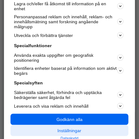
Lagra och/eller få åtkomst till information på en
Sök företag, personer och platser.
enhet
Personanpassad reklam och innehåll, reklam- och
Hitta telefonnummer, adresser, företagsinfo mm.
innehållsmätning samt forskning angående
målgrupp
Utveckla och förbättra tjänster
Marknadsför företaget
på hitta.se
Specialfunktioner
Använda exakta uppgifter om geografisk
Kom igång och annonsera mot
positionering
nya kunder och
Identifiera enheter baserat på information som aktivt
samarbetspartners nära dig.
begärs
Läs mer här
Specialsyften
Säkerställa säkerhet, förhindra och upptäcka
Alla kategorier
Populära sökningar
bedrägerier samt åtgärda fel
Leverera och visa reklam och innehåll
API & Kartor
Annonsera
Logga in
Integritet
Godkänn alla
Om oss
Nödnummer
Inställningar
Dataskydd