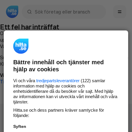
Sök namn, gata, ort, telefon, företag, sökord
Ett fel har inträffat
Om du vill kan du
kontakta hitta.se
och beskriva hur felet
uppstod så att vi lättare och snabbare kan avhjälpa det.
Vänligen försök med följande:
Surfa till
www.hitta.se
Bättre innehåll och tjänster med
Klicka på
Tillbaka-knappen
i webbläsaren och försök igen
hjälp av cookies
Vi beklagar besväret!
Vi och våra
tredjepartsleverantörer
(122) samlar
Till startsidan
information med hjälp av cookies och
enhetsidentifierare då du besöker vår sajt. Med hjälp
av informationen kan vi utveckla vårt innehåll och våra
tjänster.
Hitta.se och dess partners kräver samtycke för
följande:
Syften
Hitta.se - Gratis nummerupplysning.