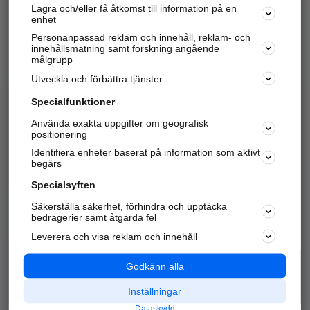
Lagra och/eller få åtkomst till information på en
Sök företag, personer och platser.
enhet
Personanpassad reklam och innehåll, reklam- och
Hitta telefonnummer, adresser, företagsinfo mm.
innehållsmätning samt forskning angående
målgrupp
Utveckla och förbättra tjänster
Marknadsför företaget
på hitta.se
Specialfunktioner
Använda exakta uppgifter om geografisk
Kom igång och annonsera mot
positionering
nya kunder och
Identifiera enheter baserat på information som aktivt
samarbetspartners nära dig.
begärs
Läs mer här
Specialsyften
Säkerställa säkerhet, förhindra och upptäcka
Alla kategorier
Populära sökningar
bedrägerier samt åtgärda fel
Leverera och visa reklam och innehåll
API & Kartor
Annonsera
Logga in
Integritet
Godkänn alla
Om oss
Nödnummer
Inställningar
Dataskydd