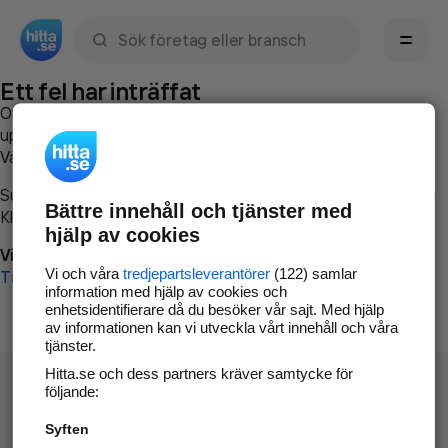
Sök namn, gata, ort, telefon, företag, sökord
Ett fel har inträffat
Om du vill kan du
kontakta hitta.se
och beskriva hur felet
uppstod så att vi lättare och snabbare kan avhjälpa det.
Vänligen försök med följande:
Surfa till
www.hitta.se
Bättre innehåll och tjänster med
Klicka på
Tillbaka-knappen
i webbläsaren och försök igen
hjälp av cookies
Vi beklagar besväret!
Vi och våra
tredjepartsleverantörer
(122) samlar
Till startsidan
information med hjälp av cookies och
enhetsidentifierare då du besöker vår sajt. Med hjälp
av informationen kan vi utveckla vårt innehåll och våra
tjänster.
Hitta.se och dess partners kräver samtycke för
följande:
Syften
Hitta.se - Gratis nummerupplysning.